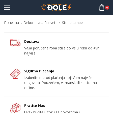
0
Почетна
Dekorativna Rasveta
Stone lampe
Dostava
Vaša poručena roba stiže do Vs u roku od 48h
najviše.
Sigurno Plaćanje
Izaberite metod plaćanja koji Vam najviše
odgovara. Pouzećem, virmanski ili karticama
online.
Pratite Nas
Uvek budite u toku sa novostima i