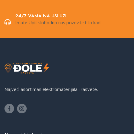
24/7 VAMA NA USLUZI
Imate Upit slobodno nas pozovite bilo kad.
Najveći asortiman elektromaterijala i rasvete.