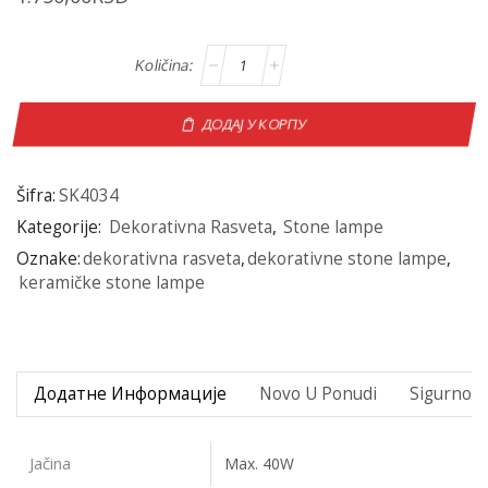
ДОДАЈ У КОРПУ
Šifra:
SK4034
Kategorije:
Dekorativna Rasveta
,
Stone lampe
Oznake:
dekorativna rasveta
,
dekorativne stone lampe
,
keramičke stone lampe
Додатне Информације
Novo U Ponudi
Sigurno P
Jačina
Max. 40W