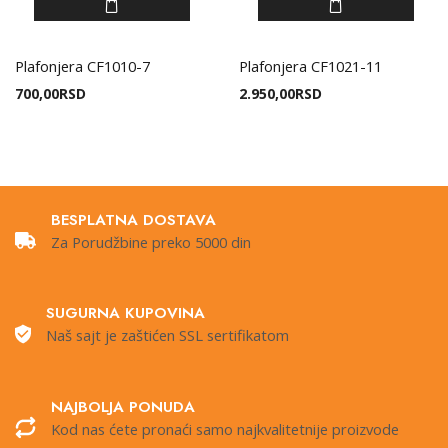
Plafonjera CF1010-7
Plafonjera CF1021-11
700,00
RSD
2.950,00
RSD
BESPLATNA DOSTAVA
Za Porudžbine preko 5000 din
SUGURNA KUPOVINA
Naš sajt je zaštićen SSL sertifikatom
NAJBOLJA PONUDA
Kod nas ćete pronaći samo najkvalitetnije proizvode