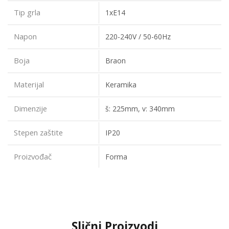
Tip grla
1xE14
Napon
220-240V / 50-60Hz
Boja
Braon
Materijal
Keramika
Dimenzije
š: 225mm, v: 340mm
Stepen zaštite
IP20
Proizvođač
Forma
Slični Proizvodi