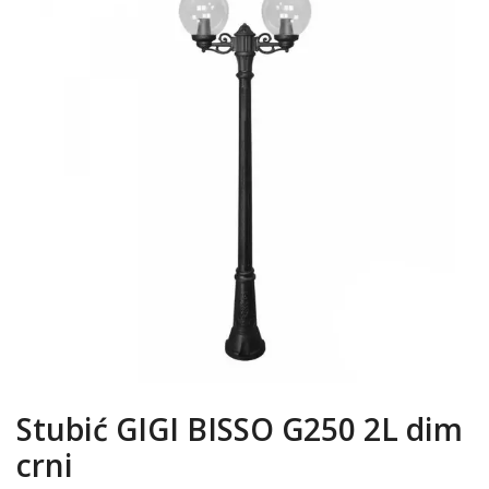
Stubić GIGI BISSO G250 2L dim
crni