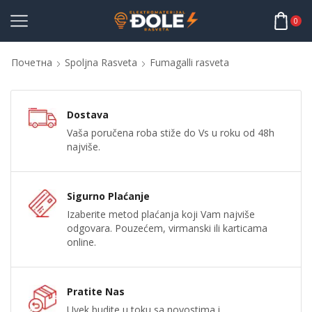
0
Почетна
Spoljna Rasveta
Fumagalli rasveta
Dostava
Vaša poručena roba stiže do Vs u roku od 48h
najviše.
Sigurno Plaćanje
Izaberite metod plaćanja koji Vam najviše
odgovara. Pouzećem, virmanski ili karticama
online.
Pratite Nas
Uvek budite u toku sa novostima i