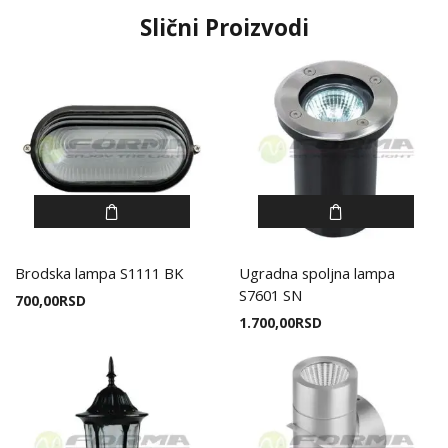
Slični Proizvodi
Brodska lampa S1111 BK
Ugradna spoljna lampa
S7601 SN
700,00
RSD
1.700,00
RSD