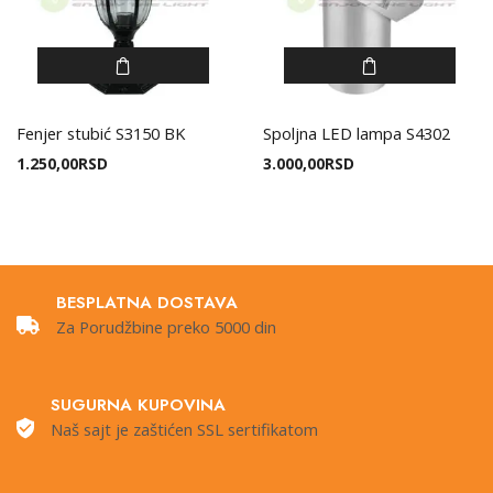
Fenjer stubić S3150 BK
Spoljna LED lampa S4302
1.250,00
RSD
3.000,00
RSD
BESPLATNA DOSTAVA
Za Porudžbine preko 5000 din
SUGURNA KUPOVINA
Naš sajt je zaštićen SSL sertifikatom