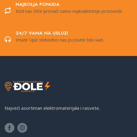
NAJBOLJA PONUDA
Kod nas ćete pronaći samo najkvalitetnije proizvode
24/7 VAMA NA USLUZI
Imate Upit slobodno nas pozovite bilo kad.
Najveći asortiman elektromaterijala i rasvete.