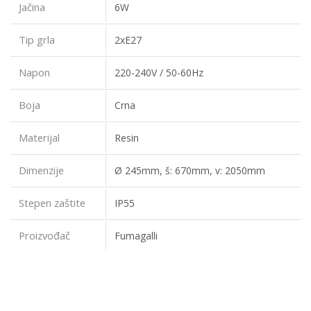
Jačina
6W
Tip grla
2xE27
Napon
220-240V / 50-60Hz
Boja
Crna
Materijal
Resin
Dimenzije
Ø 245mm, š: 670mm, v: 2050mm
Stepen zaštite
IP55
Proizvođač
Fumagalli