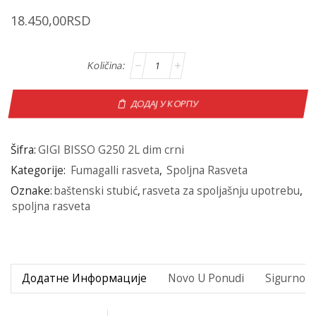
18.450,00
RSD
ДОДАЈ У КОРПУ
Šifra:
GIGI BISSO G250 2L dim crni
Kategorije:
Fumagalli rasveta
,
Spoljna Rasveta
Oznake:
baštenski stubić
,
rasveta za spoljašnju upotrebu
,
spoljna rasveta
Додатне Информације
Novo U Ponudi
Sigurno P