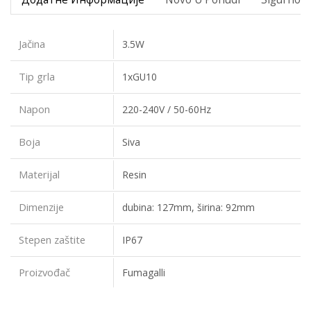
Jačina
3.5W
Tip grla
1xGU10
Napon
220-240V / 50-60Hz
Boja
Siva
Materijal
Resin
Dimenzije
dubina: 127mm, širina: 92mm
Stepen zaštite
IP67
Proizvođač
Fumagalli