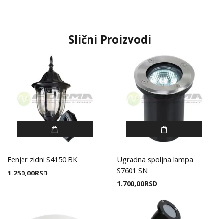
Slični Proizvodi
Fenjer zidni S4150 BK
Ugradna spoljna lampa
S7601 SN
1.250,00
RSD
1.700,00
RSD