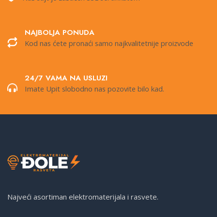
NAJBOLJA PONUDA
Kod nas ćete pronaći samo najkvalitetnije proizvode
24/7 VAMA NA USLUZI
Imate Upit slobodno nas pozovite bilo kad.
Najveći asortiman elektromaterijala i rasvete.