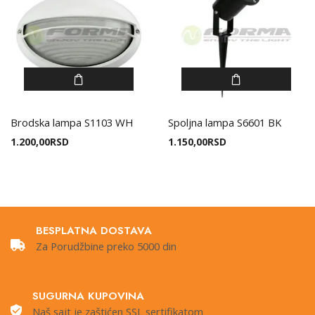
Brodska lampa S1103 WH
Spoljna lampa S6601 BK
1.200,00
RSD
1.150,00
RSD
BESPLATNA DOSTAVA
Za Porudžbine preko 5000 din
SUGURNA KUPOVINA
Naš sajt je zaštićen SSL sertifikatom