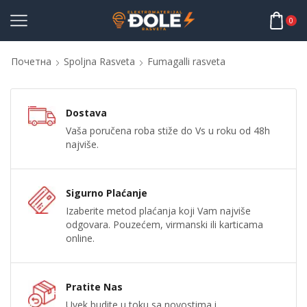
0
Почетна
Spoljna Rasveta
Fumagalli rasveta
Dostava
Vaša poručena roba stiže do Vs u roku od 48h
najviše.
Sigurno Plaćanje
Izaberite metod plaćanja koji Vam najviše
odgovara. Pouzećem, virmanski ili karticama
online.
Pratite Nas
Uvek budite u toku sa novostima i