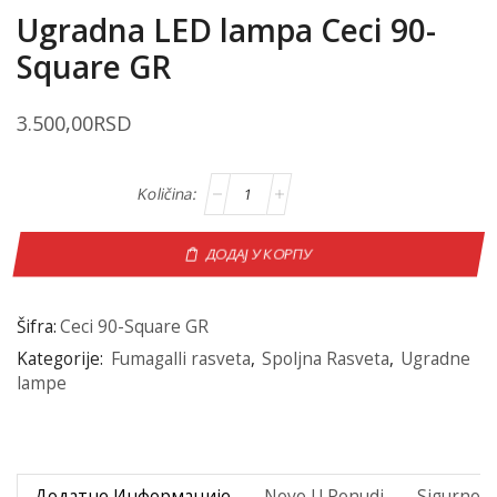
Ugradna LED lampa Ceci 90-
Square GR
3.500,00
RSD
ДОДАЈ У КОРПУ
Šifra:
Ceci 90-Square GR
Kategorije:
Fumagalli rasveta
,
Spoljna Rasveta
,
Ugradne
lampe
Додатне Информације
Novo U Ponudi
Sigurno P