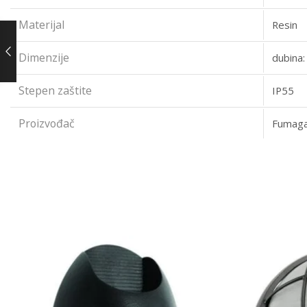
Materijal
Resin
Dimenzije
dubina
Stepen zaštite
IP55
Proizvođač
Fumagal