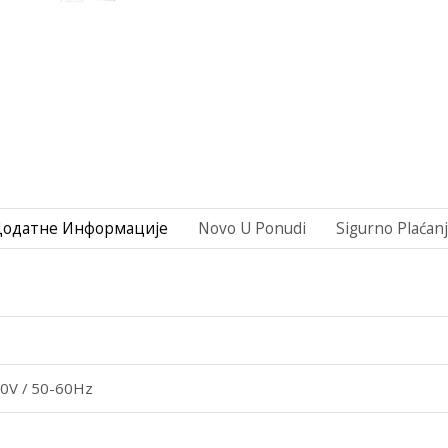
Додатне Информације
Novo U Ponudi
Sigurno Plaćan
0V / 50-60Hz