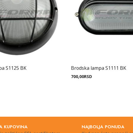
pa S1125 BK
Brodska lampa S1111 BK
700,00
RSD
A KUPOVINA
NAJBOLJA PONUDA