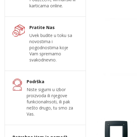
karticama online.
Pratite Nas
Uvek budite u toku sa
novostima i
pogodnostima koje
Vam spremamo
svakodnevno.
Podrška
Niste sigurni u izbor
proizvoda ili njegove
funkcionalnsoti, ili pak
nešto drugo, tu smo za
Vas.