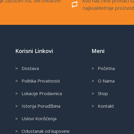
je zaštićen SSL sertifikatom
Kod nas ćete pronaći 
najkvalitetnije proizvo
Korisni Linkovi
Meni
> Dostava
> Početna
> Politika Privatnosti
> O Nama
> Lokacije Prodavnica
> Shop
> Istorija Porudžbina
> Kontakt
> Uslovi Korišćenja
> Odustanak od kupovine