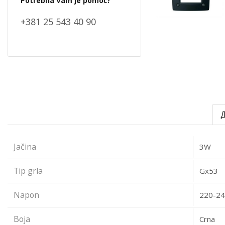
Potrebna Vam je pomoć?
+381 25 543 40 90
Jačina
3W
Tip grla
Gx53
Napon
220-24
Boja
Crna