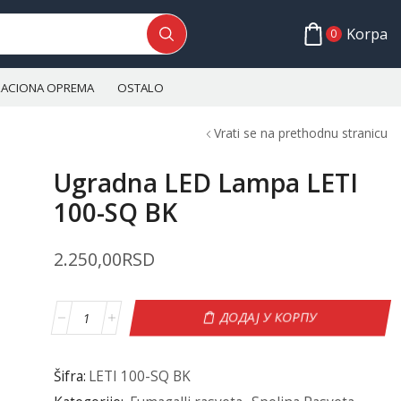
Korpa
0
ALACIONA OPREMA
OSTALO
Vrati se na prethodnu stranicu
Ugradna LED Lampa LETI
100-SQ BK
2.250,00
RSD
ДОДАЈ У КОРПУ
Šifra:
LETI 100-SQ BK