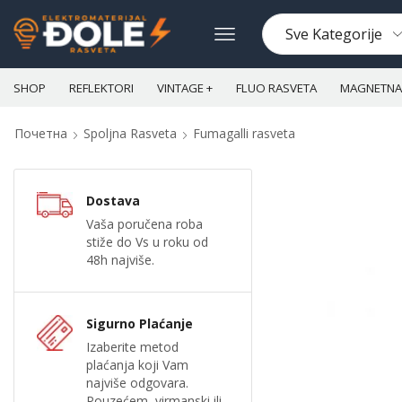
SHOP
REFLEKTORI
VINTAGE +
FLUO RASVETA
MAGNETNA 
Почетна
Spoljna Rasveta
Fumagalli rasveta
Dostava
Vaša poručena roba
stiže do Vs u roku od
48h najviše.
Sigurno Plaćanje
Izaberite metod
plaćanja koji Vam
najviše odgovara.
Pouzećem, virmanski ili