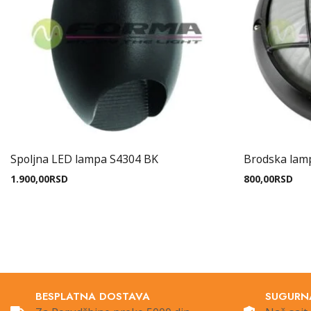
Spoljna LED lampa S4304 BK
Brodska lam
1.900,00
RSD
800,00
RSD
BESPLATNA DOSTAVA
SUGURN