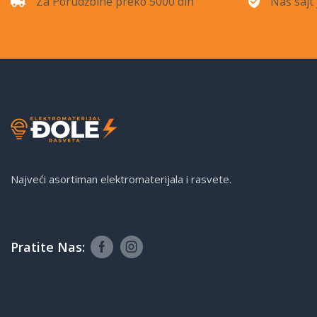
Za Porudžbine preko 5000 din
Naš sajt 
Najveći asortiman elektromaterijala i rasvete.
Pratite Nas: