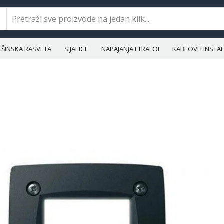
ŠINSKA RASVETA
SIJALICE
NAPAJANJA I TRAFOI
KABLOVI I INST