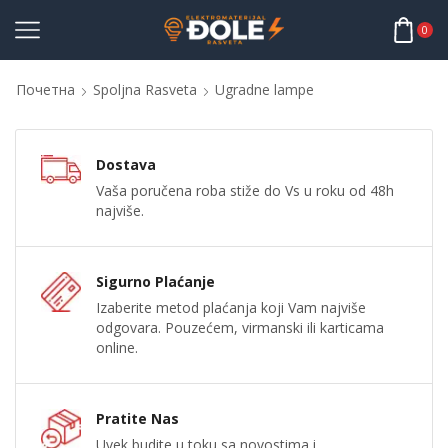
0
Почетна
Spoljna Rasveta
Ugradne lampe
Dostava
Vaša poručena roba stiže do Vs u roku od 48h
najviše.
Sigurno Plaćanje
Izaberite metod plaćanja koji Vam najviše
odgovara. Pouzećem, virmanski ili karticama
online.
Pratite Nas
Uvek budite u toku sa novostima i