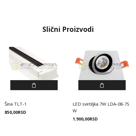
Slični Proizvodi
Šina TLT-1
LED svetiljka 7W LDA-08-7S
W
850,00
RSD
1.900,00
RSD