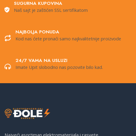
SUGURNA KUPOVINA
Naš sajt je zaštićen SSL sertifikatom
NAJBOLJA PONUDA
Kod nas ćete pronaći samo najkvalitetnije proizvode
24/7 VAMA NA USLUZI
Imate Upit slobodno nas pozovite bilo kad.
Najveći asortiman elektromaterijala i rasvete.