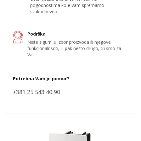
pogodnostima koje Vam spremamo
svakodnevno.
Podrška
Niste sigurni u izbor proizvoda ili njegove
funkcionalnsoti, ili pak nešto drugo, tu smo za
Vas.
Potrebna Vam je pomoć?
+381 25 543 40 90