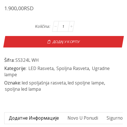
1.900,00
RSD
ДОДАЈ У КОРПУ
Šifra:
S5324L WH
Kategorije:
LED Rasveta
,
Spoljna Rasveta
,
Ugradne
lampe
Oznake:
led spoljašnja rasveta
,
led spoljne lampe
,
spoljna led lampa
Додатне Информације
Novo U Ponudi
Sigurno P