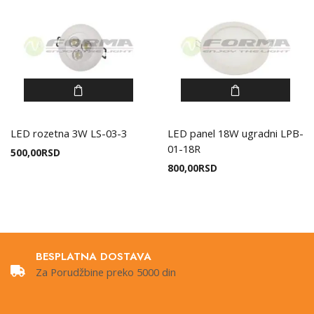
LED rozetna 3W LS-03-3
LED panel 18W ugradni LPB-
01-18R
500,00
RSD
800,00
RSD
BESPLATNA DOSTAVA
Za Porudžbine preko 5000 din