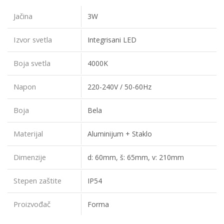
Jačina
3W
Izvor svetla
Integrisani LED
Boja svetla
4000K
Napon
220-240V / 50-60Hz
Boja
Bela
Materijal
Aluminijum + Staklo
Dimenzije
d: 60mm, š: 65mm, v: 210mm
Stepen zaštite
IP54
Proizvođač
Forma