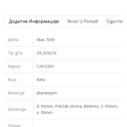
Додатне Информације
Novo U Ponudi
Sigurno P
Jačina
Max. 50W
Tip grla
G5,3/GU10
Napon
12V/220V
Boja
Bela
Materijal
Aluminijum
d: 95mm, Prečnik otvora: Ø66mm, š: 95mm,
Dimenzije
v: 30mm
Stepen