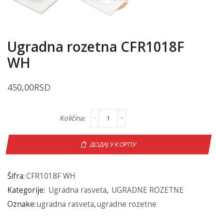
Ugradna rozetna CFR1018F
WH
450,00
RSD
ДОДАЈ У КОРПУ
Šifra:
CFR1018F WH
Kategorije:
Ugradna rasveta
,
UGRADNE ROZETNE
Oznake:
ugradna rasveta
,
ugradne rozetne