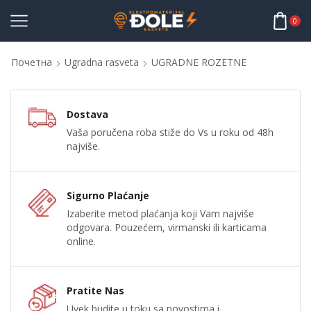
0
Почетна
Ugradna rasveta
UGRADNE ROZETNE
Dostava
Vaša poručena roba stiže do Vs u roku od 48h
najviše.
Sigurno Plaćanje
Izaberite metod plaćanja koji Vam najviše
odgovara. Pouzećem, virmanski ili karticama
online.
Pratite Nas
Uvek budite u toku sa novostima i