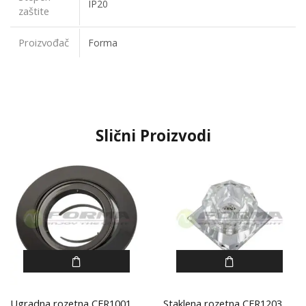
IP20
zaštite
Proizvođač
Forma
Slični Proizvodi
Ugradna rozetna CFR1001
Staklena rozetna CFR1203