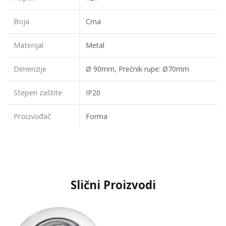
Boja
Crna
Materijal
Metal
Dimenzije
Ø 90mm, Prečnik rupe: Ø70mm
Stepen zaštite
IP20
Proizvođač
Forma
Slični Proizvodi