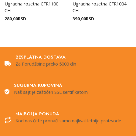
Ugradna rozetna CFR1100
Ugradna rozetna CFR1004
CH
CH
280,00
RSD
390,00
RSD
BESPLATNA DOSTAVA
Za Porudžbine preko 5000 din
SUGURNA KUPOVINA
Naš sajt je zaštićen SSL sertifikatom
NAJBOLJA PONUDA
Kod nas ćete pronaći samo najkvalitetnije proizvode