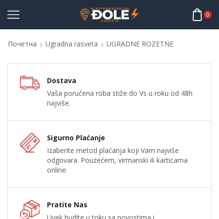
0
Почетна
Ugradna rasveta
UGRADNE ROZETNE
Dostava
Vaša poručena roba stiže do Vs u roku od 48h
najviše.
Sigurno Plaćanje
Izaberite metod plaćanja koji Vam najviše
odgovara. Pouzećem, virmanski ili karticama
online.
Pratite Nas
Uvek budite u toku sa novostima i