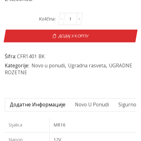
ДОДАЈ У КОРПУ
Šifra:
CFR1401 BK
Kategorije:
Novo u ponudi
,
Ugradna rasveta
,
UGRADNE
ROZETNE
Додатне Информације
Novo U Ponudi
Sigurno P
Sijalica
MR16
Napon
12V