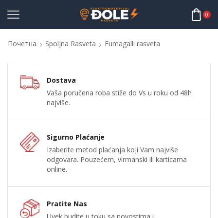
0
Почетна
Spoljna Rasveta
Fumagalli rasveta
Dostava
Vaša poručena roba stiže do Vs u roku od 48h
najviše.
Sigurno Plaćanje
Izaberite metod plaćanja koji Vam najviše
odgovara. Pouzećem, virmanski ili karticama
online.
Pratite Nas
Uvek budite u toku sa novostima i