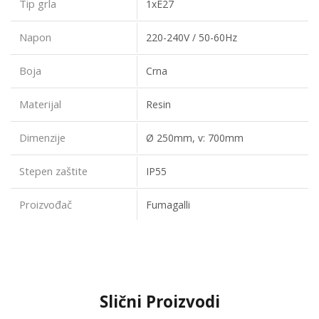
Tip grla
1xE27
Napon
220-240V / 50-60Hz
Boja
Crna
Materijal
Resin
Dimenzije
Ø 250mm, v: 700mm
Stepen zaštite
IP55
Proizvođač
Fumagalli
Slični Proizvodi