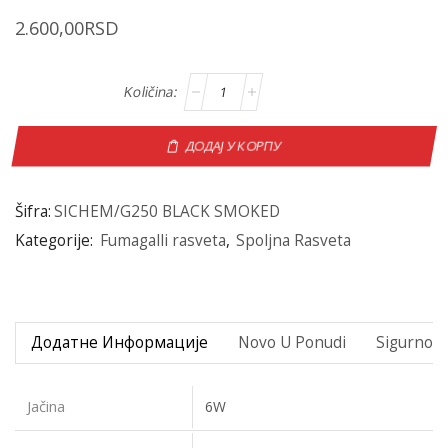
2.600,00
RSD
ДОДАЈ У КОРПУ
Šifra:
SICHEM/G250 BLACK SMOKED
Kategorije:
Fumagalli rasveta
,
Spoljna Rasveta
Додатне Информације
Novo U Ponudi
Sigurno P
Jačina
6W