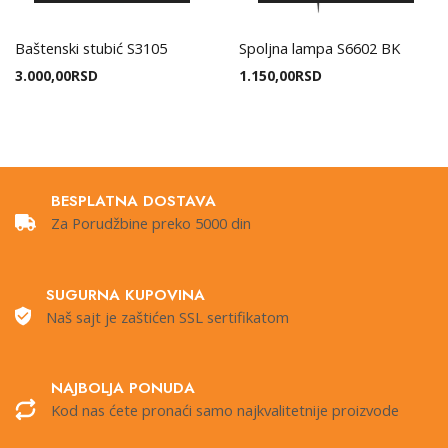
Baštenski stubić S3105
Spoljna lampa S6602 BK
3.000,00
RSD
1.150,00
RSD
BESPLATNA DOSTAVA
Za Porudžbine preko 5000 din
SUGURNA KUPOVINA
Naš sajt je zaštićen SSL sertifikatom
NAJBOLJA PONUDA
Kod nas ćete pronaći samo najkvalitetnije proizvode