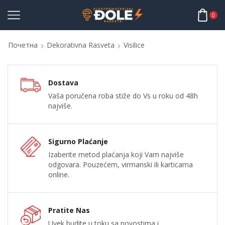
0
Почетна
Dekorativna Rasveta
Visilice
Dostava
Vaša poručena roba stiže do Vs u roku od 48h
najviše.
Sigurno Plaćanje
Izaberite metod plaćanja koji Vam najviše
odgovara. Pouzećem, virmanski ili karticama
online.
Pratite Nas
Uvek budite u toku sa novostima i