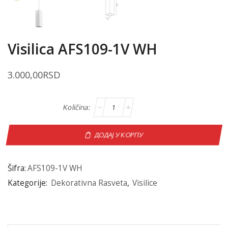
Visilica AFS109-1V WH
3.000,00
RSD
ДОДАЈ У КОРПУ
Šifra:
AFS109-1V WH
Kategorije:
Dekorativna Rasveta
,
Visilice