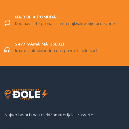
NAJBOLJA PONUDA
Kod nas ćete pronaći samo najkvalitetnije proizvode
24/7 VAMA NA USLUZI
Imate Upit slobodno nas pozovite bilo kad.
Najveći asortiman elektromaterijala i rasvete.