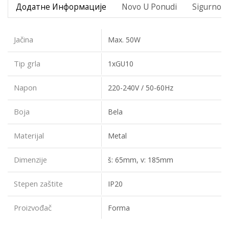
Додатне Информације
Novo U Ponudi
Sigurno P
Jačina
Max. 50W
Tip grla
1xGU10
Napon
220-240V / 50-60Hz
Boja
Bela
Materijal
Metal
Dimenzije
š: 65mm, v: 185mm
Stepen zaštite
IP20
Proizvođač
Forma