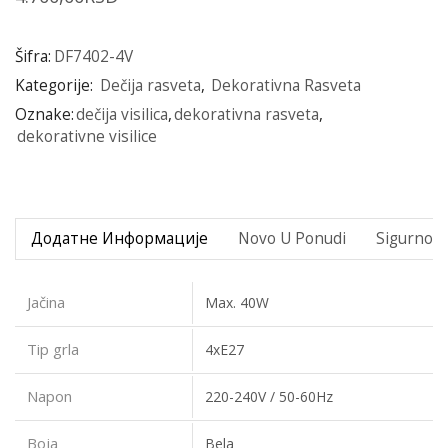
Šifra:
DF7402-4V
Kategorije:
Dečija rasveta
,
Dekorativna Rasveta
Oznake:
dečija visilica
,
dekorativna rasveta
,
dekorativne visilice
Додатне Информације
Novo U Ponudi
Sigurno P
Jačina
Max. 40W
Tip grla
4xE27
Napon
220-240V / 50-60Hz
Boja
Bela