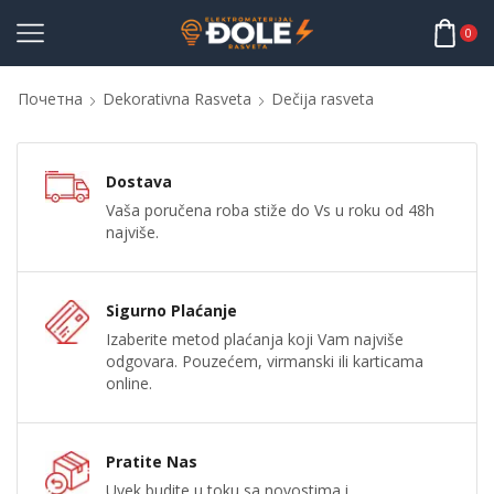
0
Почетна
Dekorativna Rasveta
Dečija rasveta
Dostava
Vaša poručena roba stiže do Vs u roku od 48h
najviše.
Sigurno Plaćanje
Izaberite metod plaćanja koji Vam najviše
odgovara. Pouzećem, virmanski ili karticama
online.
Pratite Nas
Uvek budite u toku sa novostima i