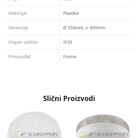
Materijal
Plastika
Dimenzije
Ø 350mm, v: 800mm
Stepen zaštite
IP20
Proizvođač
Forma
Slični Proizvodi