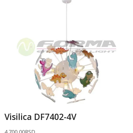
Visilica DF7402-4V
4.700,00
RSD