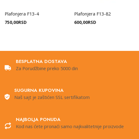
Plafonjera F13-4
Plafonjera F13-82
750,00
RSD
600,00
RSD
BESPLATNA DOSTAVA
Za Porudžbine preko 5000 din
SUGURNA KUPOVINA
Naš sajt je zaštićen SSL sertifikatom
NAJBOLJA PONUDA
Kod nas ćete pronaći samo najkvalitetnije proizvode