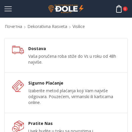
0
Почетна
Dekorativna Rasveta
Visilice
Dostava
Vaša poručena roba stiže do Vs u roku od 48h
najviše.
Sigurno Plaćanje
Izaberite metod plaćanja koji Vam najviše
odgovara. Pouzećem, virmanski ili karticama
online.
Pratite Nas
Uvek budite u toku sa novostima i