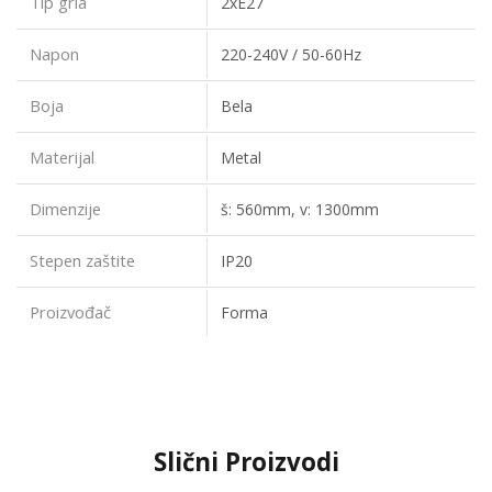
Tip grla
2xE27
Napon
220-240V / 50-60Hz
Boja
Bela
Materijal
Metal
Dimenzije
š: 560mm, v: 1300mm
Stepen zaštite
IP20
Proizvođač
Forma
Slični Proizvodi