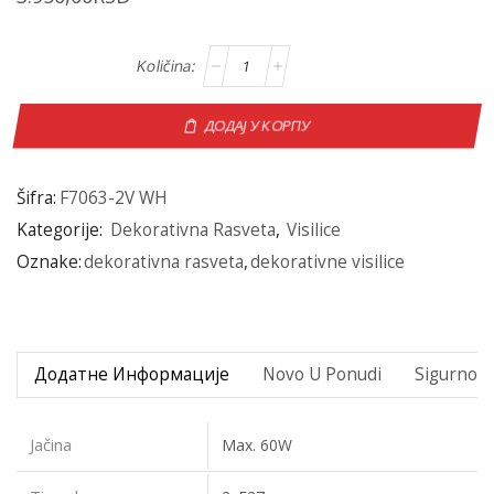
ДОДАЈ У КОРПУ
Šifra:
F7063-2V WH
Kategorije:
Dekorativna Rasveta
,
Visilice
Oznake:
dekorativna rasveta
,
dekorativne visilice
Додатне Информације
Novo U Ponudi
Sigurno P
Jačina
Max. 60W