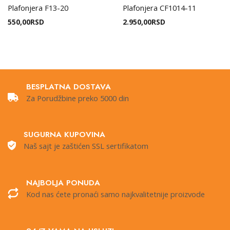
Plafonjera F13-20
Plafonjera CF1014-11
550,00
RSD
2.950,00
RSD
BESPLATNA DOSTAVA
Za Porudžbine preko 5000 din
SUGURNA KUPOVINA
Naš sajt je zaštićen SSL sertifikatom
NAJBOLJA PONUDA
Kod nas ćete pronaći samo najkvalitetnije proizvode