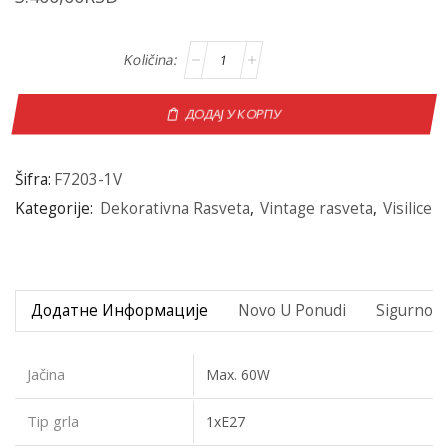
ДОДАЈ У КОРПУ
Šifra:
F7203-1V
Kategorije:
Dekorativna Rasveta
,
Vintage rasveta
,
Visilice
Додатне Информације
Novo U Ponudi
Sigurno P
Jačina
Max. 60W
Tip grla
1xE27