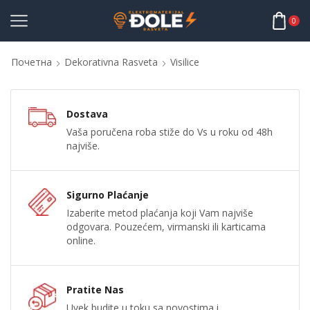
0
Почетна
Dekorativna Rasveta
Visilice
Dostava
Vaša poručena roba stiže do Vs u roku od 48h
najviše.
Sigurno Plaćanje
Izaberite metod plaćanja koji Vam najviše
odgovara. Pouzećem, virmanski ili karticama
online.
Pratite Nas
Uvek budite u toku sa novostima i