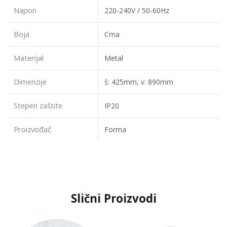
Napon
220-240V / 50-60Hz
Boja
Crna
Materijal
Metal
Dimenzije
š: 425mm, v: 890mm
Stepen zaštite
IP20
Proizvođač
Forma
Slični Proizvodi