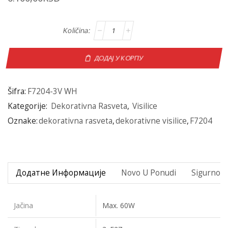
ДОДАЈ У КОРПУ
Šifra:
F7204-3V WH
Kategorije:
Dekorativna Rasveta
,
Visilice
Oznake:
dekorativna rasveta
,
dekorativne visilice
,
F7204
Додатне Информације
Novo U Ponudi
Sigurno P
Jačina
Max. 60W