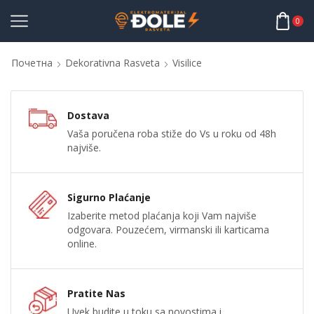
0
Почетна
Dekorativna Rasveta
Visilice
Dostava
Vaša poručena roba stiže do Vs u roku od 48h
najviše.
Sigurno Plaćanje
Izaberite metod plaćanja koji Vam najviše
odgovara. Pouzećem, virmanski ili karticama
online.
Pratite Nas
Uvek budite u toku sa novostima i