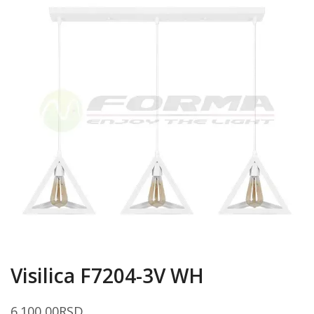
Visilica F7204-3V WH
6.100,00
RSD