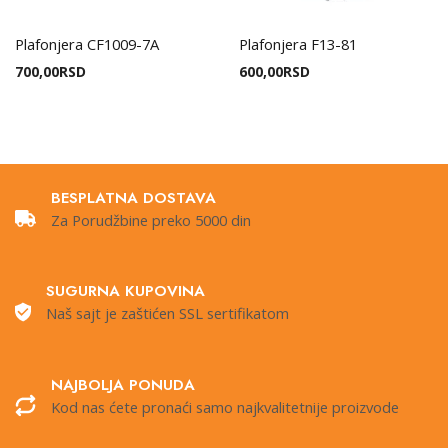
Plafonjera CF1009-7A
Plafonjera F13-81
700,00
RSD
600,00
RSD
BESPLATNA DOSTAVA
Za Porudžbine preko 5000 din
SUGURNA KUPOVINA
Naš sajt je zaštićen SSL sertifikatom
NAJBOLJA PONUDA
Kod nas ćete pronaći samo najkvalitetnije proizvode