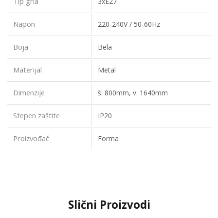
Tip grla
3xE27
Napon
220-240V / 50-60Hz
Boja
Bela
Materijal
Metal
Dimenzije
š: 800mm, v: 1640mm
Stepen zaštite
IP20
Proizvođač
Forma
Slični Proizvodi