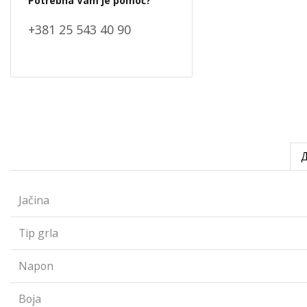
Potrebna Vam je pomoć?
+381 25 543 40 90
Jačina
Tip grla
Napon
Boja