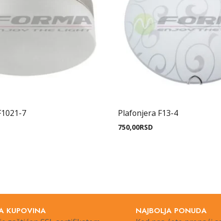
F1021-7
Plafonjera F13-4
750,00
RSD
A KUPOVINA
NAJBOLJA PONUDA