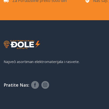
Za Porudžbine preko 5000 din
Naš sajt 
Najveći asortiman elektromaterijala i rasvete.
Pratite Nas: