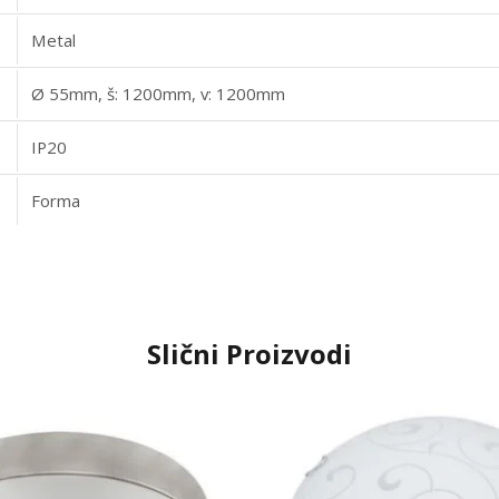
Metal
Ø 55mm, š: 1200mm, v: 1200mm
IP20
Forma
Slični Proizvodi