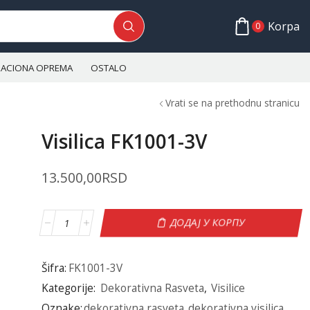
Korpa
0
ALACIONA OPREMA
OSTALO
Vrati se na prethodnu stranicu
Visilica FK1001-3V
13.500,00
RSD
ДОДАЈ У КОРПУ
Šifra:
FK1001-3V
Kategorije:
Dekorativna Rasveta
,
Visilice
Oznake:
dekorativna rasveta
,
dekorativna visilica
,