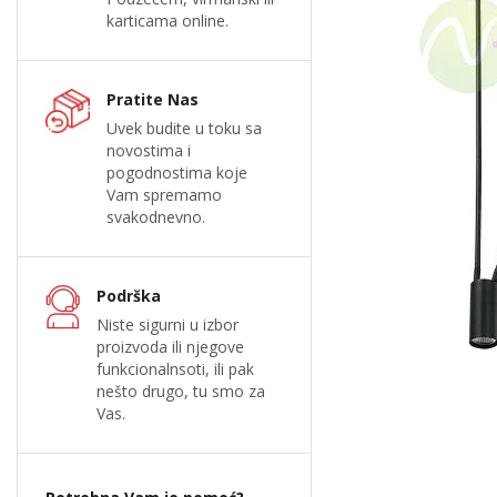
karticama online.
Pratite Nas
Uvek budite u toku sa
novostima i
pogodnostima koje
Vam spremamo
svakodnevno.
Podrška
Niste sigurni u izbor
proizvoda ili njegove
funkcionalnsoti, ili pak
nešto drugo, tu smo za
Vas.