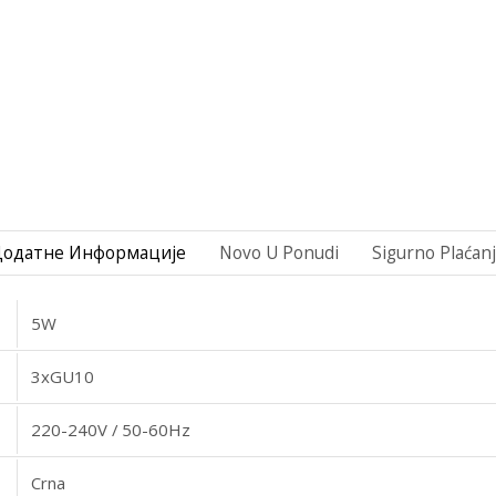
Додатне Информације
Novo U Ponudi
Sigurno Plaćan
5W
3xGU10
220-240V / 50-60Hz
Crna