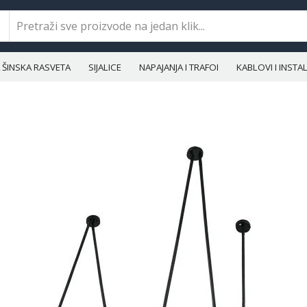
ŠINSKA RASVETA
SIJALICE
NAPAJANJA I TRAFOI
KABLOVI I INST