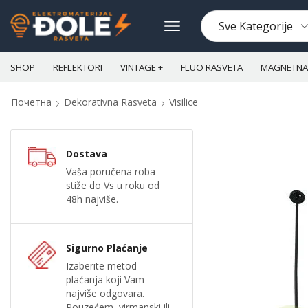
SHOP
REFLEKTORI
VINTAGE +
FLUO RASVETA
MAGNETNA 
Почетна
Dekorativna Rasveta
Visilice
Dostava
Vaša poručena roba
stiže do Vs u roku od
48h najviše.
Sigurno Plaćanje
Izaberite metod
plaćanja koji Vam
najviše odgovara.
Pouzećem, virmanski ili