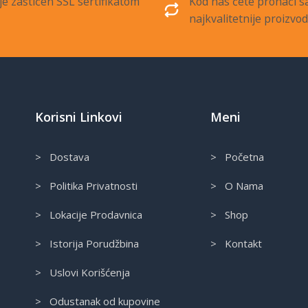
je zaštićen SSL sertifikatom
Kod nas ćete pronaći 
najkvalitetnije proizvo
Korisni Linkovi
Meni
> Dostava
> Početna
> Politika Privatnosti
> O Nama
> Lokacije Prodavnica
> Shop
> Istorija Porudžbina
> Kontakt
> Uslovi Korišćenja
> Odustanak od kupovine