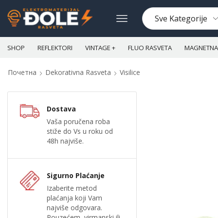
SHOP
REFLEKTORI
VINTAGE +
FLUO RASVETA
MAGNETNA 
Почетна
Dekorativna Rasveta
Visilice
Dostava
Vaša poručena roba
stiže do Vs u roku od
48h najviše.
Sigurno Plaćanje
Izaberite metod
plaćanja koji Vam
najviše odgovara.
Pouzećem, virmanski ili