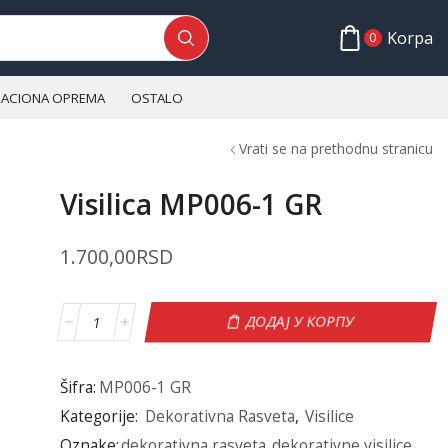
Korpa
0
ALACIONA OPREMA
OSTALO
Vrati se na prethodnu stranicu
Visilica MP006-1 GR
1.700,00
RSD
ДОДАЈ У КОРПУ
Šifra:
MP006-1 GR
Kategorije:
Dekorativna Rasveta
,
Visilice
Oznake:
dekorativna rasveta
,
dekorativne visilice
,