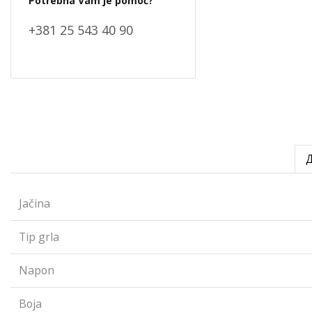
Potrebna Vam je pomoć?
+381 25 543 40 90
Jačina
Tip grla
Napon
Boja