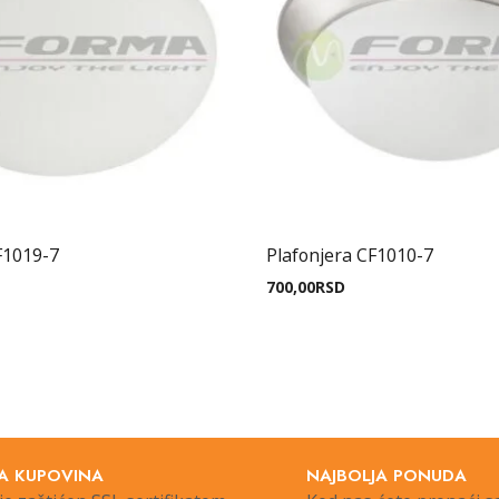
F1019-7
Plafonjera CF1010-7
700,00
RSD
A KUPOVINA
NAJBOLJA PONUDA