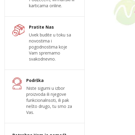
karticama online.
Pratite Nas
Uvek budite u toku sa
novostima i
pogodnostima koje
Vam spremamo
svakodnevno.
Podrška
Niste sigurni u izbor
proizvoda ili njegove
funkcionalnsoti, ili pak
nešto drugo, tu smo za
Vas.