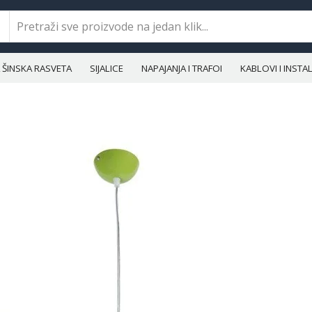
ŠINSKA RASVETA
SIJALICE
NAPAJANJA I TRAFOI
KABLOVI I INST