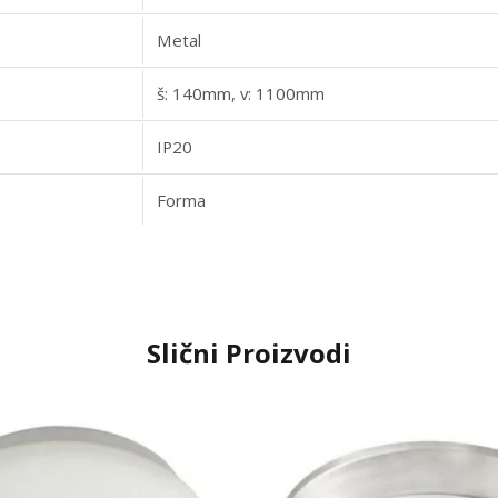
Metal
š: 140mm, v: 1100mm
IP20
Forma
Slični Proizvodi