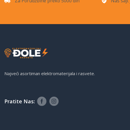
Za Porudžbine preko 5000 din
Naš sajt 
Najveći asortiman elektromaterijala i rasvete.
Pratite Nas: