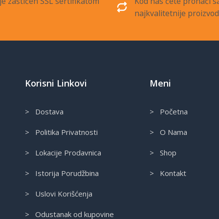
je zaštićen SSL sertifikatom
Kod nas ćete pronaći 
najkvalitetnije proizvo
Korisni Linkovi
Meni
> Dostava
> Početna
> Politika Privatnosti
> O Nama
> Lokacije Prodavnica
> Shop
> Istorija Porudžbina
> Kontakt
> Uslovi Korišćenja
> Odustanak od kupovine