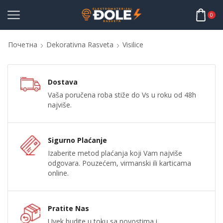
0
Почетна
Dekorativna Rasveta
Visilice
Dostava
Vaša poručena roba stiže do Vs u roku od 48h
najviše.
Sigurno Plaćanje
Izaberite metod plaćanja koji Vam najviše
odgovara. Pouzećem, virmanski ili karticama
online.
Pratite Nas
Uvek budite u toku sa novostima i