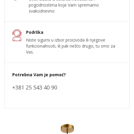
pogodnostima koje Vam spremamo
svakodnevno.
Podrška
Niste sigurni u izbor proizvoda ili njegove
funkcionalnsoti, ili pak nešto drugo, tu smo za
Vas.
Potrebna Vam je pomoć?
+381 25 543 40 90