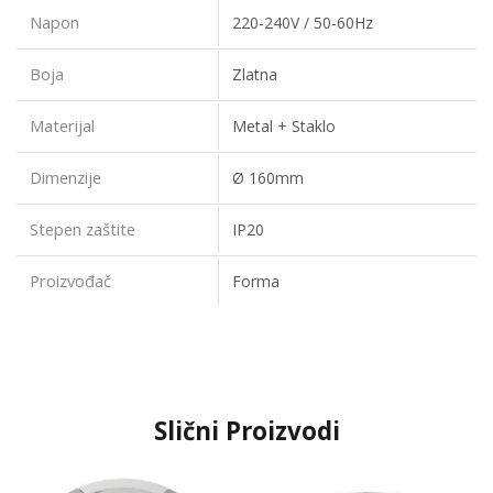
Napon
220-240V / 50-60Hz
Boja
Zlatna
Materijal
Metal + Staklo
Dimenzije
Ø 160mm
Stepen zaštite
IP20
Proizvođač
Forma
Slični Proizvodi