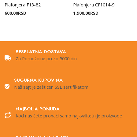
Plafonjera F13-82
Plafonjera CF1014-9
600,00
RSD
1.900,00
RSD
BESPLATNA DOSTAVA
Za Porudžbine preko 5000 din
SUGURNA KUPOVINA
Naš sajt je zaštićen SSL sertifikatom
NAJBOLJA PONUDA
Kod nas ćete pronaći samo najkvalitetnije proizvode