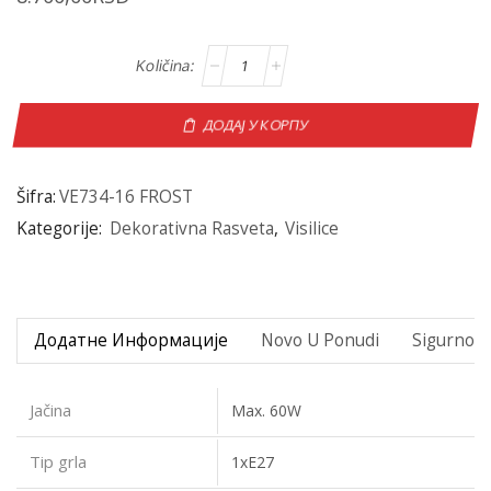
ДОДАЈ У КОРПУ
Šifra:
VE734-16 FROST
Kategorije:
Dekorativna Rasveta
,
Visilice
Додатне Информације
Novo U Ponudi
Sigurno P
Jačina
Max. 60W
Tip grla
1xE27