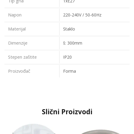
Tip grla
1xE27
Napon
220-240V / 50-60Hz
Materijal
Staklo
Dimenzije
š: 300mm
Stepen zaštite
IP20
Proizvođač
Forma
Slični Proizvodi