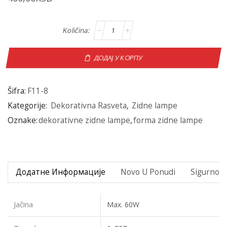
ДОДАЈ У КОРПУ
Šifra:
F11-8
Kategorije:
Dekorativna Rasveta
,
Zidne lampe
Oznake:
dekorativne zidne lampe
,
forma zidne lampe
Додатне Информације
Novo U Ponudi
Sigurno P
Jačina
Max. 60W