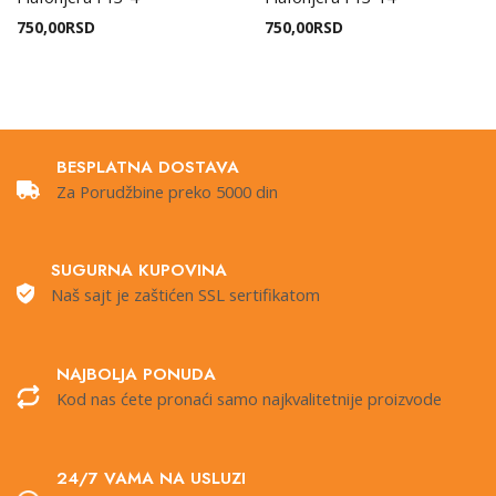
750,00
RSD
750,00
RSD
BESPLATNA DOSTAVA
Za Porudžbine preko 5000 din
SUGURNA KUPOVINA
Naš sajt je zaštićen SSL sertifikatom
NAJBOLJA PONUDA
Kod nas ćete pronaći samo najkvalitetnije proizvode
24/7 VAMA NA USLUZI