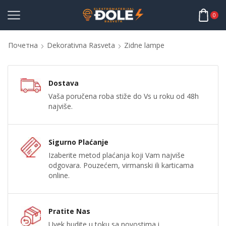
0
Почетна
Dekorativna Rasveta
Zidne lampe
Dostava
Vaša poručena roba stiže do Vs u roku od 48h
najviše.
Sigurno Plaćanje
Izaberite metod plaćanja koji Vam najviše
odgovara. Pouzećem, virmanski ili karticama
online.
Pratite Nas
Uvek budite u toku sa novostima i