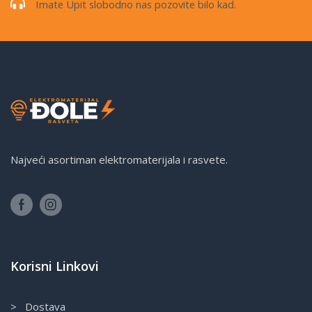
Imate Upit slobodno nas pozovite bilo kad.
Najveći asortiman elektromaterijala i rasvete.
Korisni Linkovi
> Dostava