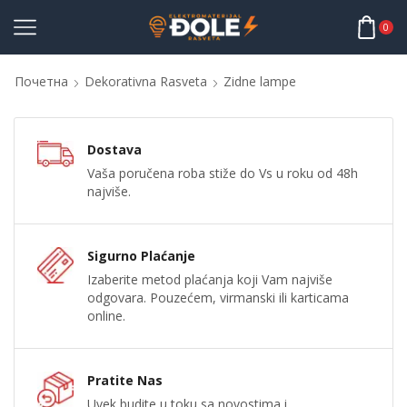
0
Почетна
Dekorativna Rasveta
Zidne lampe
Dostava
Vaša poručena roba stiže do Vs u roku od 48h
najviše.
Sigurno Plaćanje
Izaberite metod plaćanja koji Vam najviše
odgovara. Pouzećem, virmanski ili karticama
online.
Pratite Nas
Uvek budite u toku sa novostima i