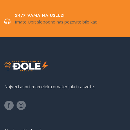
24/7 VAMA NA USLUZI
Imate Upit slobodno nas pozovite bilo kad.
Najveći asortiman elektromaterijala i rasvete.