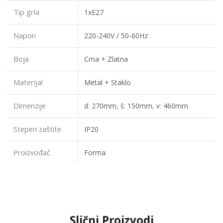
Tip grla
1xE27
Napon
220-240V / 50-60Hz
Boja
Crna + Zlatna
Materijal
Metal + Staklo
Dimenzije
d: 270mm, š: 150mm, v: 460mm
Stepen zaštite
IP20
Proizvođač
Forma
Slični Proizvodi