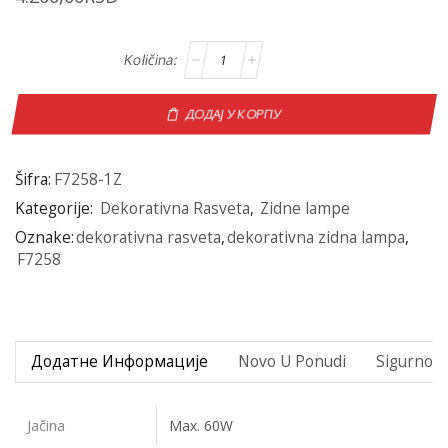
ДОДАЈ У КОРПУ
Šifra:
F7258-1Z
Kategorije:
Dekorativna Rasveta
,
Zidne lampe
Oznake:
dekorativna rasveta
,
dekorativna zidna lampa
,
F7258
Додатне Информације
Novo U Ponudi
Sigurno P
Jačina
Max. 60W