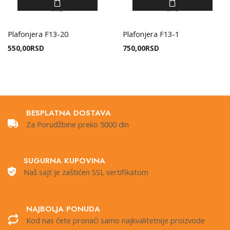
Plafonjera F13-20
Plafonjera F13-1
550,00
RSD
750,00
RSD
BESPLATNA DOSTAVA
Za Porudžbine preko 5000 din
SUGURNA KUPOVINA
Naš sajt je zaštićen SSL sertifikatom
NAJBOLJA PONUDA
Kod nas ćete pronaći samo najkvalitetnije proizvode