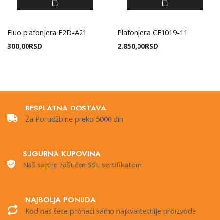
Fluo plafonjera F2D-A21
Plafonjera CF1019-11
300,00
RSD
2.850,00
RSD
BESPLATNA DOSTAVA
Za Porudžbine preko 5000 din
SUGURNA KUPOVINA
Naš sajt je zaštićen SSL sertifikatom
NAJBOLJA PONUDA
Kod nas ćete pronaći samo najkvalitetnije proizvode