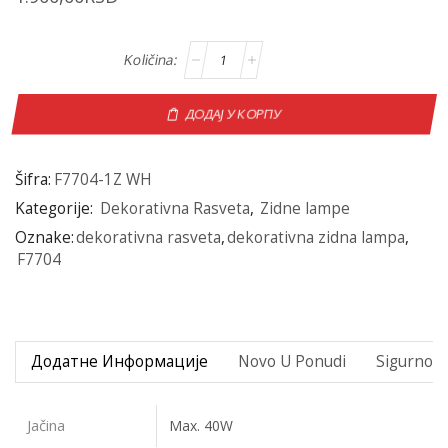
ДОДАЈ У КОРПУ
Šifra:
F7704-1Z WH
Kategorije:
Dekorativna Rasveta
,
Zidne lampe
Oznake:
dekorativna rasveta
,
dekorativna zidna lampa
,
F7704
Додатне Информације
Novo U Ponudi
Sigurno P
Jačina
Max. 40W