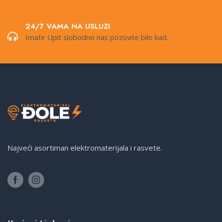
24/7 VAMA NA USLUZI
Imate Upit slobodno nas pozovite bilo kad.
Najveći asortiman elektromaterijala i rasvete.