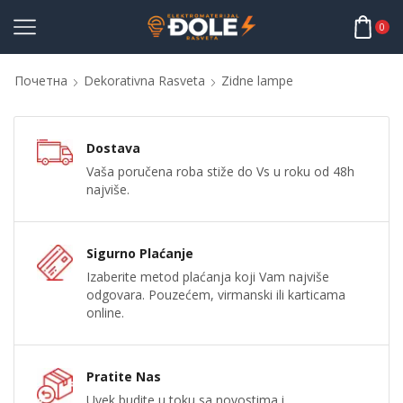
0
Почетна
Dekorativna Rasveta
Zidne lampe
Dostava
Vaša poručena roba stiže do Vs u roku od 48h
najviše.
Sigurno Plaćanje
Izaberite metod plaćanja koji Vam najviše
odgovara. Pouzećem, virmanski ili karticama
online.
Pratite Nas
Uvek budite u toku sa novostima i