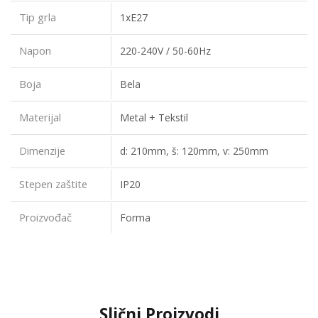
Tip grla
1xE27
Napon
220-240V / 50-60Hz
Boja
Bela
Materijal
Metal + Tekstil
Dimenzije
d: 210mm, š: 120mm, v: 250mm
Stepen zaštite
IP20
Proizvođač
Forma
Slični Proizvodi