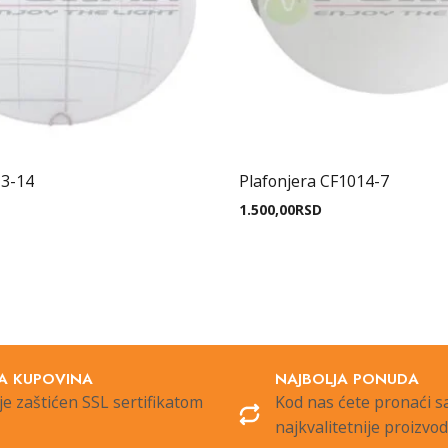
13-14
Plafonjera CF1014-7
1.500,00
RSD
A KUPOVINA
NAJBOLJA PONUDA
je zaštićen SSL sertifikatom
Kod nas ćete pronaći 
najkvalitetnije proizvo