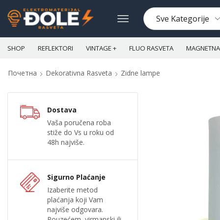
SHOP
REFLEKTORI
VINTAGE +
FLUO RASVETA
MAGNETNA 
Почетна
Dekorativna Rasveta
Zidne lampe
Dostava
Vaša poručena roba
stiže do Vs u roku od
48h najviše.
Sigurno Plaćanje
Izaberite metod
plaćanja koji Vam
najviše odgovara.
Pouzećem, virmanski ili