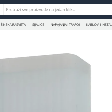
ŠINSKA RASVETA
SIJALICE
NAPAJANJA I TRAFOI
KABLOVI I INST