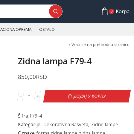
Korpa
0
ALACIONA OPREMA
OSTALO
Vrati se na prethodnu stranicu
Zidna lampa F79-4
850,00
RSD
ДОДАЈ У КОРПУ
Šifra:
F79-4
Kategorije:
Dekorativna Rasveta
,
Zidne lampe
Oznake:
forma zidne lampe
,
zidna lampa