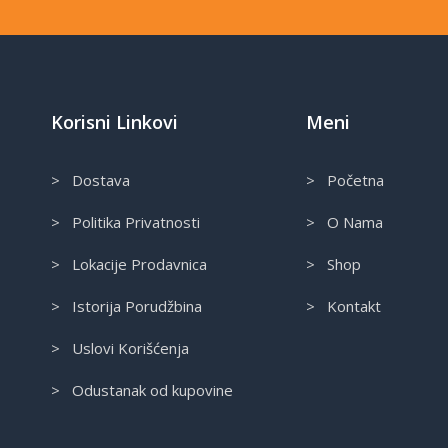
Korisni Linkovi
Meni
> Dostava
> Početna
> Politika Privatnosti
> O Nama
> Lokacije Prodavnica
> Shop
> Istorija Porudžbina
> Kontakt
> Uslovi Korišćenja
> Odustanak od kupovine