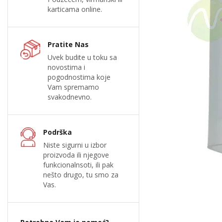
karticama online.
Pratite Nas
Uvek budite u toku sa
novostima i
pogodnostima koje
Vam spremamo
svakodnevno.
Podrška
Niste sigurni u izbor
proizvoda ili njegove
funkcionalnsoti, ili pak
nešto drugo, tu smo za
Vas.