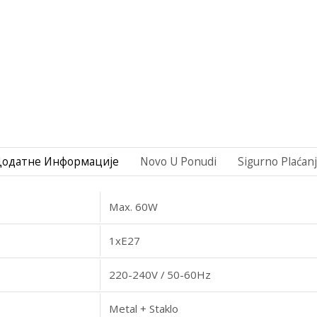
Додатне Информације
Novo U Ponudi
Sigurno Plaćan
Max. 60W
1xE27
220-240V / 50-60Hz
Metal + Staklo