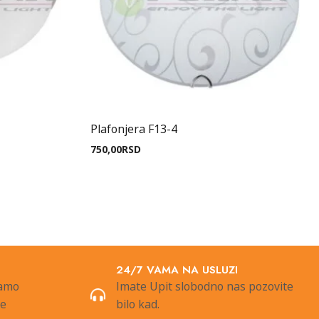
Plafonjera F13-4
750,00
RSD
24/7 VAMA NA USLUZI
samo
Imate Upit slobodno nas pozovite
de
bilo kad.