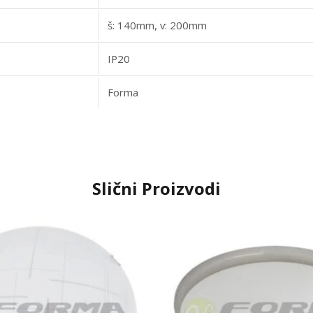
š: 140mm, v: 200mm
IP20
Forma
Slični Proizvodi