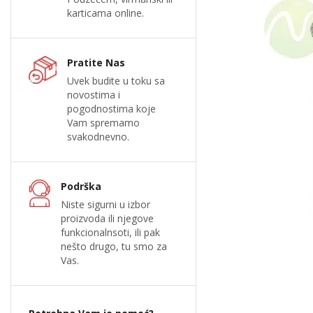
karticama online.
Pratite Nas
Uvek budite u toku sa
novostima i
pogodnostima koje
Vam spremamo
svakodnevno.
Podrška
Niste sigurni u izbor
proizvoda ili njegove
funkcionalnsoti, ili pak
nešto drugo, tu smo za
Vas.