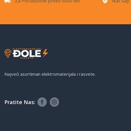
Za Porudžbine preko 5000 din
Naš sajt 
Najveći asortiman elektromaterijala i rasvete.
Pratite Nas: