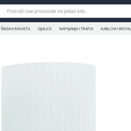
ŠINSKA RASVETA
SIJALICE
NAPAJANJA I TRAFOI
KABLOVI I INST