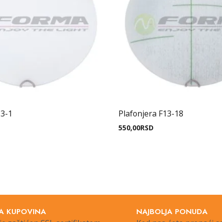
13-1
Plafonjera F13-18
550,00
RSD
A KUPOVINA
NAJBOLJA PONUDA