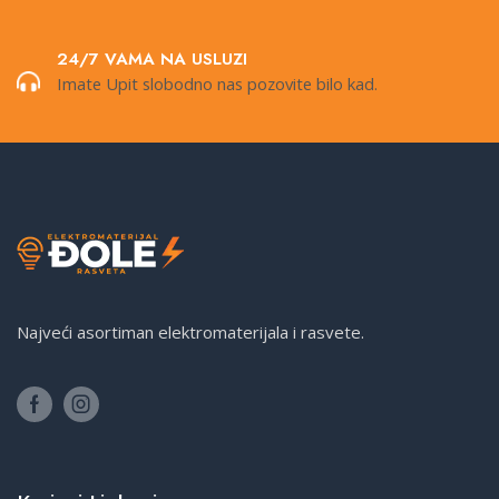
24/7 VAMA NA USLUZI
Imate Upit slobodno nas pozovite bilo kad.
Najveći asortiman elektromaterijala i rasvete.