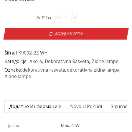
ДОДАЈ У КОРПУ
Šifra:
FK9002-2Z WH
Kategorije:
Akcija
,
Dekorativna Rasveta
,
Zidne lampe
Oznake:
dekorativna rasveta
,
dekorativna zidna lampa
,
zidne lampe
Додатне Информације
Novo U Ponudi
Sigurno P
Jačina
Max. 40W