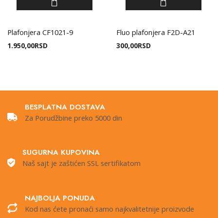
Plafonjera CF1021-9
Fluo plafonjera F2D-A21
1.950,00
RSD
300,00
RSD
BESPLATNA DOSTAVA
Za Porudžbine preko 5000 din
SUGURNA KUPOVINA
Naš sajt je zaštićen SSL sertifikatom
NAJBOLJA PONUDA
Kod nas ćete pronaći samo najkvalitetnije proizvode