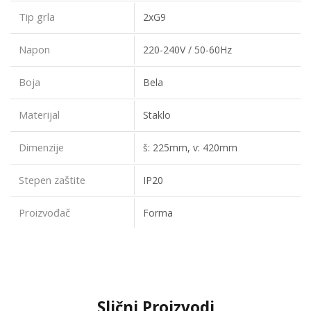
Tip grla
2xG9
Napon
220-240V / 50-60Hz
Boja
Bela
Materijal
Staklo
Dimenzije
š: 225mm, v: 420mm
Stepen zaštite
IP20
Proizvođač
Forma
Slični Proizvodi