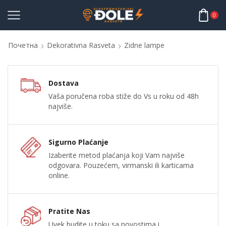
0
Почетна
Dekorativna Rasveta
Zidne lampe
Dostava
Vaša poručena roba stiže do Vs u roku od 48h
najviše.
Sigurno Plaćanje
Izaberite metod plaćanja koji Vam najviše
odgovara. Pouzećem, virmanski ili karticama
online.
Pratite Nas
Uvek budite u toku sa novostima i