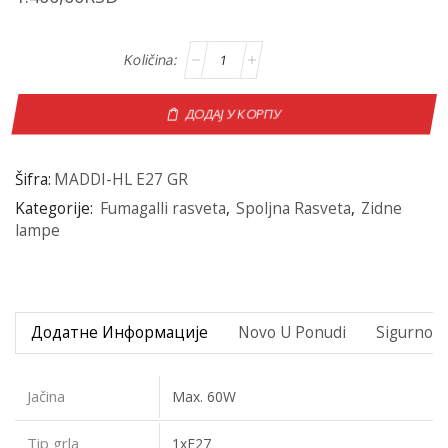
ДОДАЈ У КОРПУ
Šifra:
MADDI-HL E27 GR
Kategorije:
Fumagalli rasveta
,
Spoljna Rasveta
,
Zidne
lampe
Додатне Информације
Novo U Ponudi
Sigurno P
Jačina
Max. 60W
Tip grla
1xE27