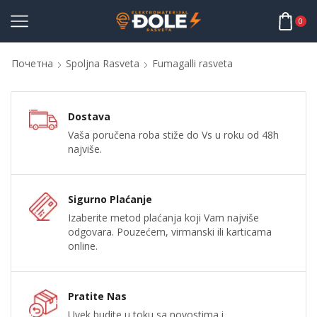
0
Почетна
Spoljna Rasveta
Fumagalli rasveta
Dostava
Vaša poručena roba stiže do Vs u roku od 48h
najviše.
Sigurno Plaćanje
Izaberite metod plaćanja koji Vam najviše
odgovara. Pouzećem, virmanski ili karticama
online.
Pratite Nas
Uvek budite u toku sa novostima i