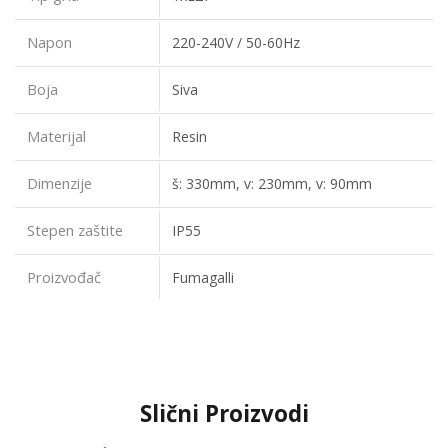
Napon
220-240V / 50-60Hz
Boja
Siva
Materijal
Resin
Dimenzije
š: 330mm, v: 230mm, v: 90mm
Stepen zaštite
IP55
Proizvođač
Fumagalli
Slični Proizvodi