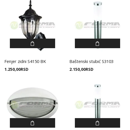
Fenjer zidni S4150 BK
Baštenski stubić S3103
1.250,00
RSD
2.150,00
RSD