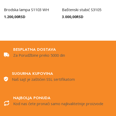
Brodska lampa S1103 WH
Baštenski stubić S3105
1.200,00
RSD
3.000,00
RSD
BESPLATNA DOSTAVA
Za Porudžbine preko 5000 din
SUGURNA KUPOVINA
Naš sajt je zaštićen SSL sertifikatom
NAJBOLJA PONUDA
Kod nas ćete pronaći samo najkvalitetnije proizvode