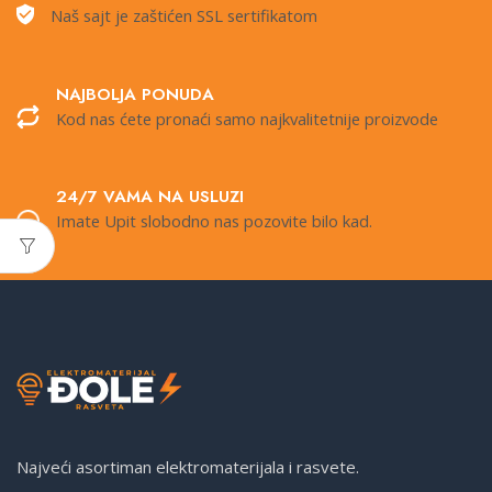
Naš sajt je zaštićen SSL sertifikatom
NAJBOLJA PONUDA
Kod nas ćete pronaći samo najkvalitetnije proizvode
24/7 VAMA NA USLUZI
Imate Upit slobodno nas pozovite bilo kad.
Najveći asortiman elektromaterijala i rasvete.