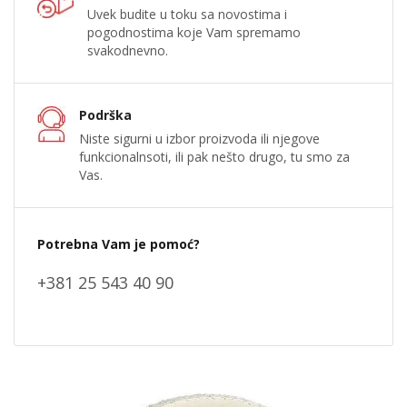
Uvek budite u toku sa novostima i
pogodnostima koje Vam spremamo
svakodnevno.
Podrška
Niste sigurni u izbor proizvoda ili njegove
funkcionalnsoti, ili pak nešto drugo, tu smo za
Vas.
Potrebna Vam je pomoć?
+381 25 543 40 90