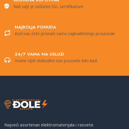
SUGURNA KUPOVINA
Naš sajt je zaštićen SSL sertifikatom
NAJBOLJA PONUDA
Kod nas ćete pronaći samo najkvalitetnije proizvode
24/7 VAMA NA USLUZI
Imate Upit slobodno nas pozovite bilo kad.
Najveći asortiman elektromaterijala i rasvete.