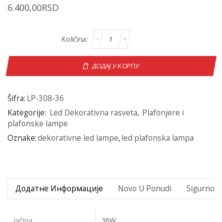
6.400,00
RSD
ДОДАЈ У КОРПУ
Šifra:
LP-308-36
Kategorije:
Led Dekorativna rasveta
,
Plafonjere i
plafonske lampe
Oznake:
dekorativne led lampe
,
led plafonska lampa
Додатне Информације
Novo U Ponudi
Sigurno P
Jačina
36W