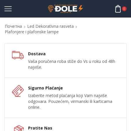
0
Почетна
Led Dekorativna rasveta
Plafonjere i plafonske lampe
Dostava
Vaša poručena roba stiže do Vs u roku od 48h
najviše.
Sigurno Plaćanje
Izaberite metod plaćanja koji Vam najviše
odgovara. Pouzećem, virmanski ili karticama
online.
Pratite Nas