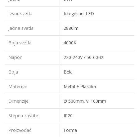
Izvor svetla
Integrisani LED
Jačina svetla
2880lm
Boja svetla
4000K
Napon
220-240V / 50-60Hz
Boja
Bela
Materijal
Metal + Plastika
Dimenzije
Ø 500mm, v: 100mm
Stepen zaštite
IP20
Proizvođač
Forma