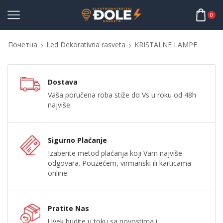
0
Почетна
Led Dekorativna rasveta
KRISTALNE LAMPE
Dostava
Vaša poručena roba stiže do Vs u roku od 48h
najviše.
Sigurno Plaćanje
Izaberite metod plaćanja koji Vam najviše
odgovara. Pouzećem, virmanski ili karticama
online.
Pratite Nas
Uvek budite u toku sa novostima i