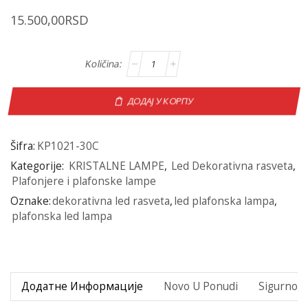
15.500,00
RSD
ДОДАЈ У КОРПУ
Šifra:
KP1021-30C
Kategorije:
KRISTALNE LAMPE
,
Led Dekorativna rasveta
,
Plafonjere i plafonske lampe
Oznake:
dekorativna led rasveta
,
led plafonska lampa
,
plafonska led lampa
Додатне Информације
Novo U Ponudi
Sigurno P