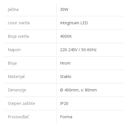
Jačina
30W
Izvor svetla
Integrisani LED
Boja svetla
4000K
Napon
220-240V / 50-60Hz
Boja
Hrom
Materijal
Staklo
Dimenzije
Ø 400mm, v: 80mm
Stepen zaštite
IP20
Proizvođač
Forma