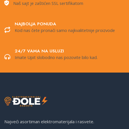
Naš sajt je zaštićen SSL sertifikatom
NAJBOLJA PONUDA
Kod nas ćete pronaći samo najkvalitetnije proizvode
24/7 VAMA NA USLUZI
Imate Upit slobodno nas pozovite bilo kad.
Najveći asortiman elektromaterijala i rasvete.