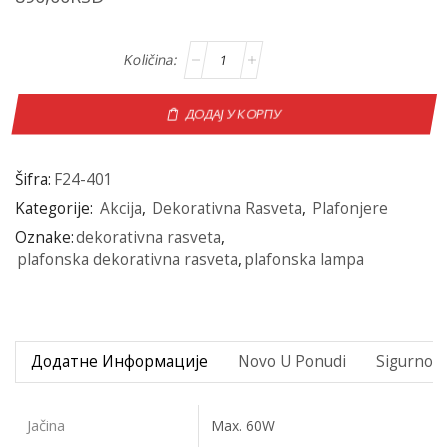
ДОДАЈ У КОРПУ
Šifra:
F24-401
Kategorije:
Akcija
,
Dekorativna Rasveta
,
Plafonjere
Oznake:
dekorativna rasveta
,
plafonska dekorativna rasveta
,
plafonska lampa
Додатне Информације
Novo U Ponudi
Sigurno P
Jačina
Max. 60W