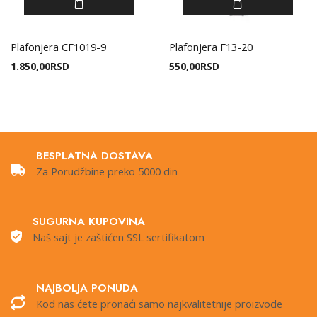
Plafonjera CF1019-9
Plafonjera F13-20
1.850,00
RSD
550,00
RSD
BESPLATNA DOSTAVA
Za Porudžbine preko 5000 din
SUGURNA KUPOVINA
Naš sajt je zaštićen SSL sertifikatom
NAJBOLJA PONUDA
Kod nas ćete pronaći samo najkvalitetnije proizvode