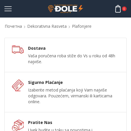
0
Почетна
Dekorativna Rasveta
Plafonjere
Dostava
Vaša poručena roba stiže do Vs u roku od 48h
najviše.
Sigurno Plaćanje
Izaberite metod plaćanja koji Vam najviše
odgovara. Pouzećem, virmanski ili karticama
online.
Pratite Nas
Uvek budite u toku sa novostima i