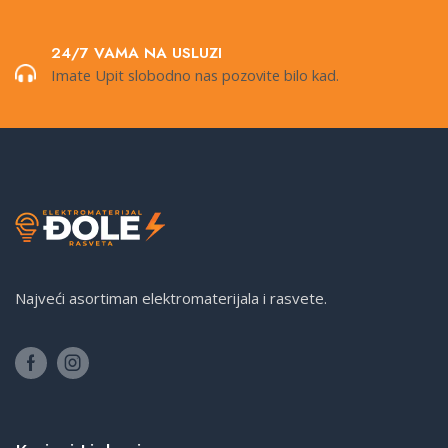
24/7 VAMA NA USLUZI
Imate Upit slobodno nas pozovite bilo kad.
Najveći asortiman elektromaterijala i rasvete.