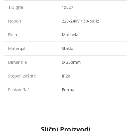
Tip grla
1xE27
Napon
220-240V / 50-60Hz
Boja
Mat bela
Materijal
Staklo
Dimenzije
Ø 250mm
Stepen zaštite
IP20
Proizvođač
Forma
Slični Proizvodi