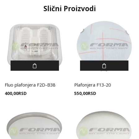
Slični Proizvodi
Fluo plafonjera F2D-B38
Plafonjera F13-20
400,00
RSD
550,00
RSD