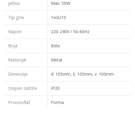
Jačina
Max. 50W
Tip grla
1xGU10
Napon
220-240V / 50-60Hz
Boja
Bela
Materijal
Metal
Dimenzije
d: 105mm, š: 105mm, v: 100mm
Stepen zaštite
IP20
Proizvođač
Forma