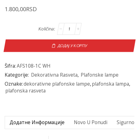
1.800,00
RSD
ДОДАЈ У КОРПУ
Šifra:
AFS108-1C WH
Kategorije:
Dekorativna Rasveta
,
Plafonske lampe
Oznake:
dekorativne plafonske lampe
,
plafonska lampa
,
plafonska rasveta
Додатне Информације
Novo U Ponudi
Sigurno P