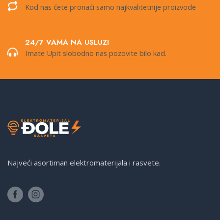
Kod nas ćete pronaći samo najkvalitetnije proizvode
24/7 VAMA NA USLUZI
Imate Upit slobodno nas pozovite bilo kad.
Najveći asortiman elektromaterijala i rasvete.