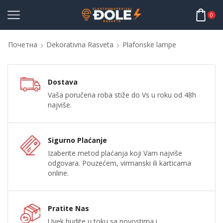
0
Почетна
Dekorativna Rasveta
Plafonske lampe
Dostava
Vaša poručena roba stiže do Vs u roku od 48h
najviše.
Sigurno Plaćanje
Izaberite metod plaćanja koji Vam najviše
odgovara. Pouzećem, virmanski ili karticama
online.
Pratite Nas
Uvek budite u toku sa novostima i