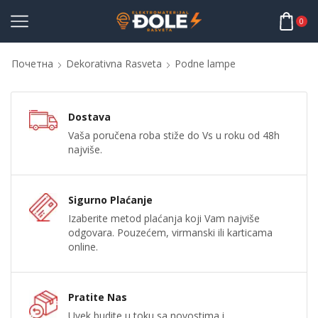
0
Почетна
Dekorativna Rasveta
Podne lampe
Dostava
Vaša poručena roba stiže do Vs u roku od 48h
najviše.
Sigurno Plaćanje
Izaberite metod plaćanja koji Vam najviše
odgovara. Pouzećem, virmanski ili karticama
online.
Pratite Nas
Uvek budite u toku sa novostima i