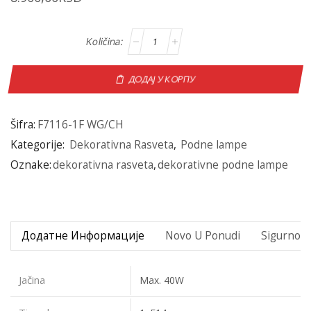
ДОДАЈ У КОРПУ
Šifra:
F7116-1F WG/CH
Kategorije:
Dekorativna Rasveta
,
Podne lampe
Oznake:
dekorativna rasveta
,
dekorativne podne lampe
Додатне Информације
Novo U Ponudi
Sigurno P
Jačina
Max. 40W