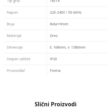
Tip grla
1xE14
Napon
220-240V / 50-60Hz
Boja
Bela+Hrom
Materijal
Drvo
Dimenzije
š: 168mm, v: 1380mm
Stepen zaštite
IP20
Proizvođač
Forma
Slični Proizvodi