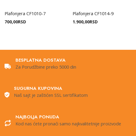
Plafonjera CF1010-7
Plafonjera CF1014-9
700,00
RSD
1.900,00
RSD
BESPLATNA DOSTAVA
Za Porudžbine preko 5000 din
SUGURNA KUPOVINA
Naš sajt je zaštićen SSL sertifikatom
NAJBOLJA PONUDA
Kod nas ćete pronaći samo najkvalitetnije proizvode