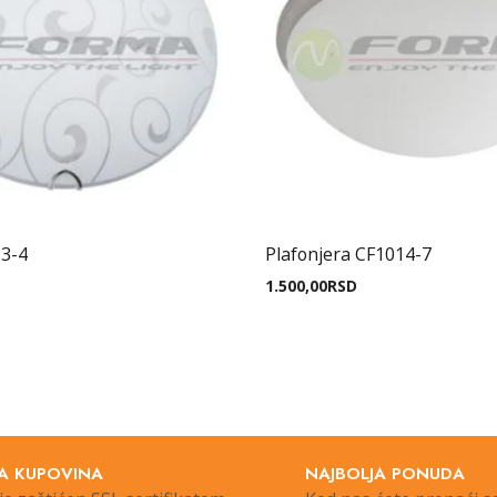
13-4
Plafonjera CF1014-7
1.500,00
RSD
A KUPOVINA
NAJBOLJA PONUDA