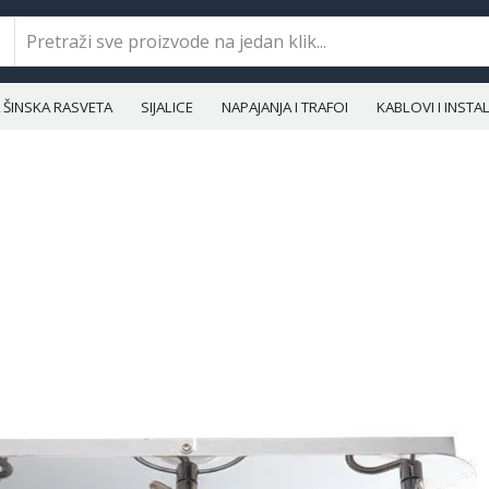
ŠINSKA RASVETA
SIJALICE
NAPAJANJA I TRAFOI
KABLOVI I INST