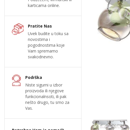
karticama online.
Pratite Nas
Uvek budite u toku sa
novostima i
pogodnostima koje
Vam spremamo
svakodnevno.
Podrška
Niste sigurni u izbor
proizvoda ili njegove
funkcionalnsoti, ili pak
nešto drugo, tu smo za
Vas.