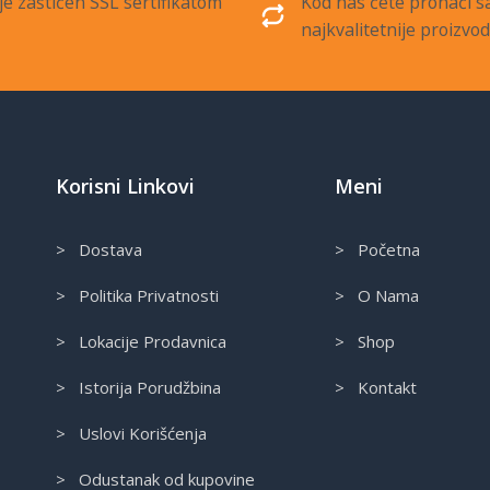
je zaštićen SSL sertifikatom
Kod nas ćete pronaći 
najkvalitetnije proizvo
Korisni Linkovi
Meni
> Dostava
> Početna
> Politika Privatnosti
> O Nama
> Lokacije Prodavnica
> Shop
> Istorija Porudžbina
> Kontakt
> Uslovi Korišćenja
> Odustanak od kupovine