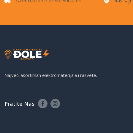
Za Porudžbine preko 5000 din
Naš sajt 
Najveći asortiman elektromaterijala i rasvete.
Pratite Nas: