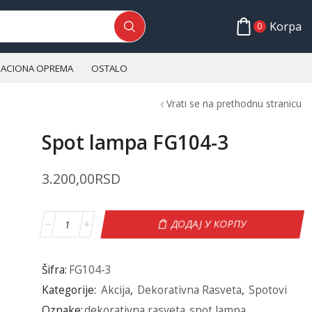
Korpa
0
ALACIONA OPREMA
OSTALO
Vrati se na prethodnu stranicu
Spot lampa FG104-3
3.200,00
RSD
ДОДАЈ У КОРПУ
Šifra:
FG104-3
Kategorije:
Akcija
,
Dekorativna Rasveta
,
Spotovi
Oznake:
dekorativna rasveta
,
spot lampa