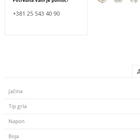
Potrebna Vam je pomoć?
+381 25 543 40 90
Jačina
Tip grla
Napon
Boja