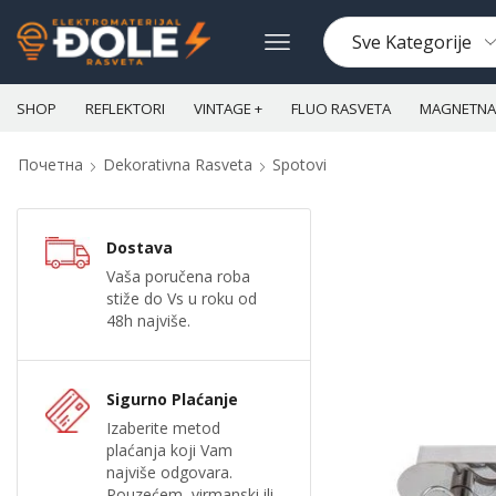
SHOP
REFLEKTORI
VINTAGE +
FLUO RASVETA
MAGNETNA 
Почетна
Dekorativna Rasveta
Spotovi
Dostava
Vaša poručena roba
stiže do Vs u roku od
48h najviše.
Sigurno Plaćanje
Izaberite metod
plaćanja koji Vam
najviše odgovara.
Pouzećem, virmanski ili