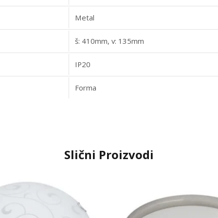
Metal
š: 410mm, v: 135mm
IP20
Forma
Slični Proizvodi