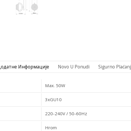
Додатне Информације
Novo U Ponudi
Sigurno Plaćan
Max. 50W
3xGU10
220-240V / 50-60Hz
Hrom