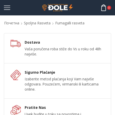
0
Почетна
Spoljna Rasveta
Fumagalli rasveta
Dostava
Vaša poručena roba stiže do Vs u roku od 48h
najviše.
Sigurno Plaćanje
Izaberite metod plaćanja koji Vam najviše
odgovara. Pouzećem, virmanski ili karticama
online.
Pratite Nas
Uvek budite u toku sa novostima i