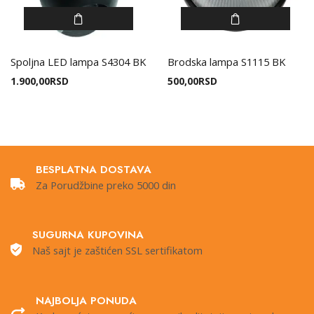
Spoljna LED lampa S4304 BK
Brodska lampa S1115 BK
1.900,00
RSD
500,00
RSD
BESPLATNA DOSTAVA
Za Porudžbine preko 5000 din
SUGURNA KUPOVINA
Naš sajt je zaštićen SSL sertifikatom
NAJBOLJA PONUDA