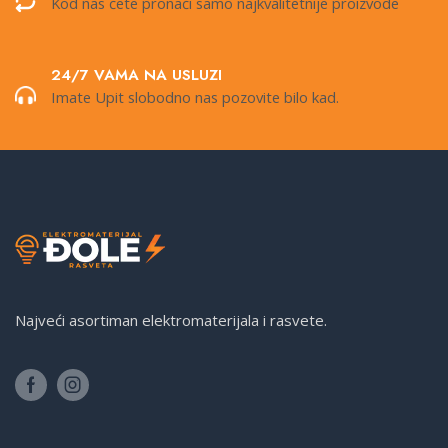
Kod nas ćete pronaći samo najkvalitetnije proizvode
24/7 VAMA NA USLUZI
Imate Upit slobodno nas pozovite bilo kad.
Najveći asortiman elektromaterijala i rasvete.