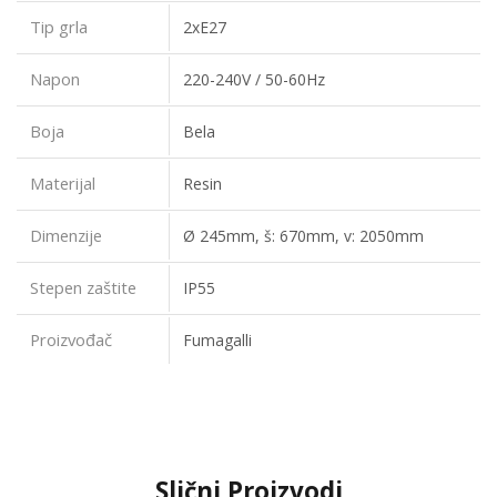
Tip grla
2xE27
Napon
220-240V / 50-60Hz
Boja
Bela
Materijal
Resin
Dimenzije
Ø 245mm, š: 670mm, v: 2050mm
Stepen zaštite
IP55
Proizvođač
Fumagalli
Slični Proizvodi