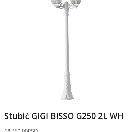
Stubić GIGI BISSO G250 2L WH
18.450,00
RSD