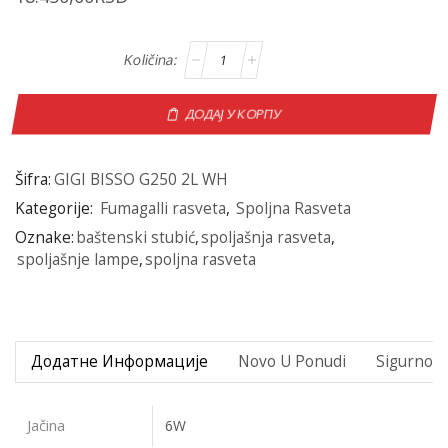
ДОДАЈ У КОРПУ
Šifra:
GIGI BISSO G250 2L WH
Kategorije:
Fumagalli rasveta
,
Spoljna Rasveta
Oznake:
baštenski stubić
,
spoljašnja rasveta
,
spoljašnje lampe
,
spoljna rasveta
Додатне Информације
Novo U Ponudi
Sigurno P
Jačina
6W