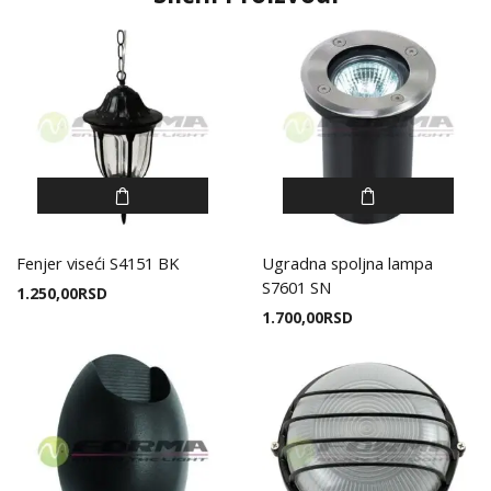
Fenjer viseći S4151 BK
Ugradna spoljna lampa
S7601 SN
1.250,00
RSD
1.700,00
RSD