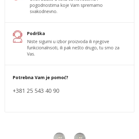
pogodnostima koje Vam spremamo
svakodnevno.
Podrška
Niste sigurni u izbor proizvoda ili njegove
funkcionalnsoti, ili pak nešto drugo, tu smo za
Vas.
Potrebna Vam je pomoć?
+381 25 543 40 90