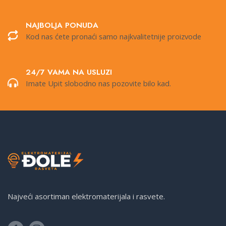
NAJBOLJA PONUDA
Kod nas ćete pronaći samo najkvalitetnije proizvode
24/7 VAMA NA USLUZI
Imate Upit slobodno nas pozovite bilo kad.
Najveći asortiman elektromaterijala i rasvete.