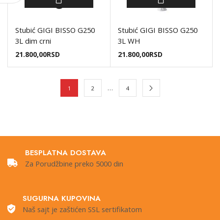
Stubić GIGI BISSO G250
Stubić GIGI BISSO G250
3L dim crni
3L WH
21.800,00
RSD
21.800,00
RSD
…
1
2
4
BESPLATNA DOSTAVA
Za Porudžbine preko 5000 din
SUGURNA KUPOVINA
Naš sajt je zaštićen SSL sertifikatom