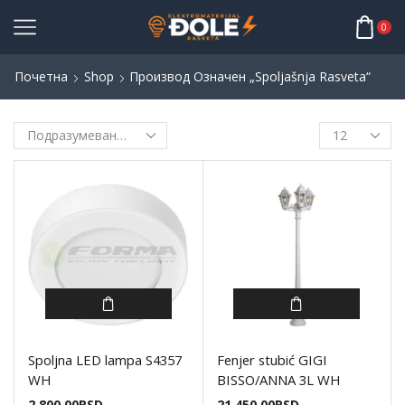
0
Почетна
Shop
Производ Oзначен „spoljašnja Rasveta“
Spoljna LED lampa S4357
Fenjer stubić GIGI
WH
BISSO/ANNA 3L WH
2.800,00
RSD
21.450,00
RSD