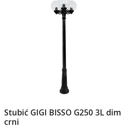
Stubić GIGI BISSO G250 3L dim
crni