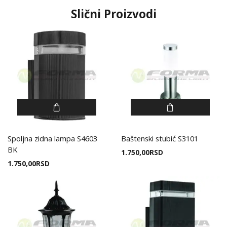
Slični Proizvodi
Spoljna zidna lampa S4603
Baštenski stubić S3101
BK
1.750,00
RSD
1.750,00
RSD