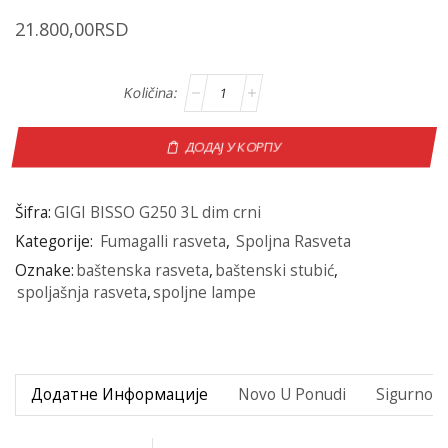
21.800,00
RSD
ДОДАЈ У КОРПУ
Šifra:
GIGI BISSO G250 3L dim crni
Kategorije:
Fumagalli rasveta
,
Spoljna Rasveta
Oznake:
baštenska rasveta
,
baštenski stubić
,
spoljašnja rasveta
,
spoljne lampe
Додатне Информације
Novo U Ponudi
Sigurno P