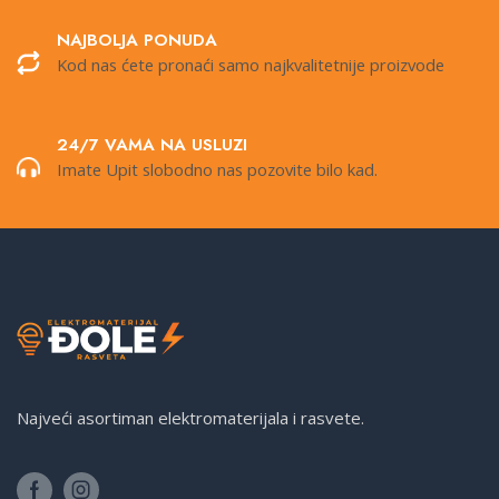
NAJBOLJA PONUDA
Kod nas ćete pronaći samo najkvalitetnije proizvode
24/7 VAMA NA USLUZI
Imate Upit slobodno nas pozovite bilo kad.
Najveći asortiman elektromaterijala i rasvete.