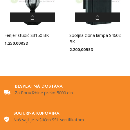
Fenjer stubić S3150 BK
Spoljna zidna lampa S4602
BK
1.250,00
RSD
2.200,00
RSD
BESPLATNA DOSTAVA
Za Porudžbine preko 5000 din
SUGURNA KUPOVINA
Naš sajt je zaštićen SSL sertifikatom