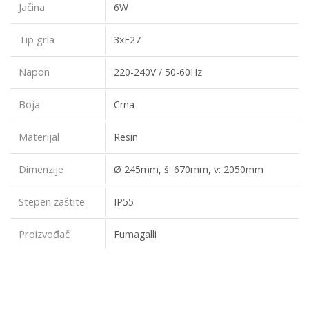
Jačina
6W
Tip grla
3xE27
Napon
220-240V / 50-60Hz
Boja
Crna
Materijal
Resin
Dimenzije
Ø 245mm, š: 670mm, v: 2050mm
Stepen zaštite
IP55
Proizvođač
Fumagalli