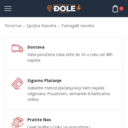
0
Почетна
Spoljna Rasveta
Fumagalli rasveta
Dostava
Vaša poručena roba stiže do Vs u roku od 48h
najviše.
Sigurno Plaćanje
Izaberite metod plaćanja koji Vam najviše
odgovara. Pouzećem, virmanski ili karticama
online.
Pratite Nas
Uvek budite u toku sa novostima i