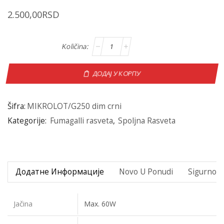
2.500,00
RSD
ДОДАЈ У КОРПУ
Šifra:
MIKROLOT/G250 dim crni
Kategorije:
Fumagalli rasveta
,
Spoljna Rasveta
Додатне Информације
Novo U Ponudi
Sigurno P
Jačina
Max. 60W