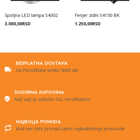
Spoljna LED lampa S4302
Fenjer zidni S4150 BK
3.000,00
RSD
1.250,00
RSD
BESPLATNA DOSTAVA
Za Porudžbine preko 5000 din
SUGURNA KUPOVINA
Naš sajt je zaštićen SSL sertifikatom
NAJBOLJA PONUDA
Kod nas ćete pronaći samo najkvalitetnije proizvode