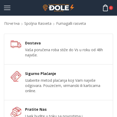
0
Почетна
Spoljna Rasveta
Fumagalli rasveta
Dostava
Vaša poručena roba stiže do Vs u roku od 48h
najviše.
Sigurno Plaćanje
Izaberite metod plaćanja koji Vam najviše
odgovara. Pouzećem, virmanski ili karticama
online.
Pratite Nas
Uvek budite u toku sa novostima i