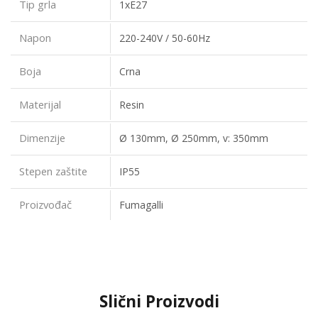
Tip grla
1xE27
Napon
220-240V / 50-60Hz
Boja
Crna
Materijal
Resin
Dimenzije
Ø 130mm, Ø 250mm, v: 350mm
Stepen zaštite
IP55
Proizvođač
Fumagalli
Slični Proizvodi