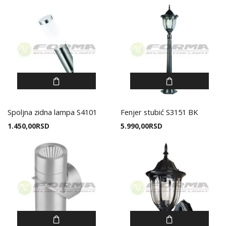
Spoljna zidna lampa S4101
Fenjer stubić S3151 BK
1.450,00
RSD
5.990,00
RSD