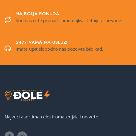
NAJBOLJA PONUDA
Kod nas ćete pronaći samo najkvalitetnije proizvode
24/7 VAMA NA USLUZI
Imate Upit slobodno nas pozovite bilo kad.
Najveći asortiman elektromaterijala i rasvete.