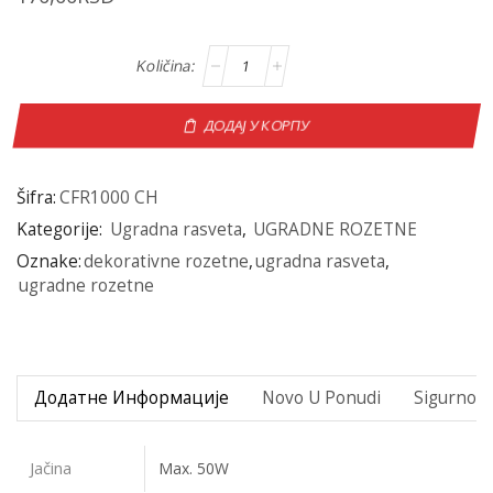
ДОДАЈ У КОРПУ
Šifra:
CFR1000 CH
Kategorije:
Ugradna rasveta
,
UGRADNE ROZETNE
Oznake:
dekorativne rozetne
,
ugradna rasveta
,
ugradne rozetne
Додатне Информације
Novo U Ponudi
Sigurno P
Jačina
Max. 50W