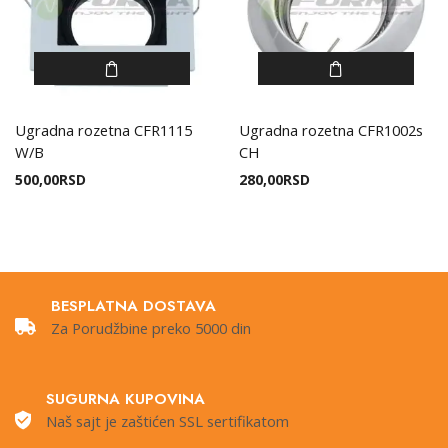
Ugradna rozetna CFR1115
Ugradna rozetna CFR1002s
W/B
CH
500,00
RSD
280,00
RSD
BESPLATNA DOSTAVA
Za Porudžbine preko 5000 din
SUGURNA KUPOVINA
Naš sajt je zaštićen SSL sertifikatom