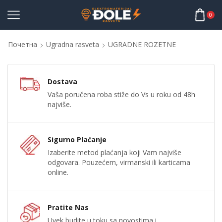
0
Почетна
Ugradna rasveta
UGRADNE ROZETNE
Dostava
Vaša poručena roba stiže do Vs u roku od 48h
najviše.
Sigurno Plaćanje
Izaberite metod plaćanja koji Vam najviše
odgovara. Pouzećem, virmanski ili karticama
online.
Pratite Nas
Uvek budite u toku sa novostima i