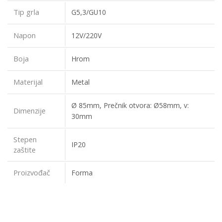
Tip grla
G5,3/GU10
Napon
12V/220V
Boja
Hrom
Materijal
Metal
Ø 85mm, Prečnik otvora: Ø58mm, v:
Dimenzije
30mm
Stepen
IP20
zaštite
Proizvođač
Forma