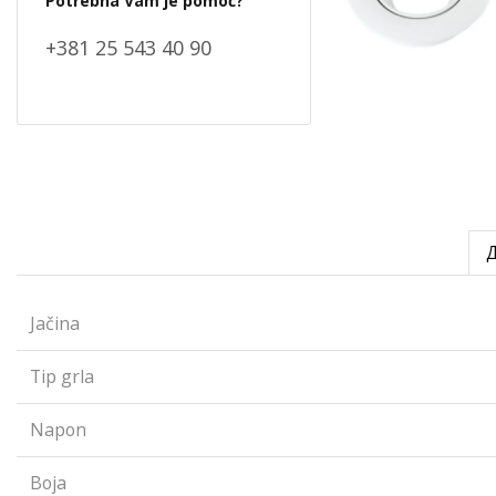
Potrebna Vam je pomoć?
+381 25 543 40 90
Jačina
Tip grla
Napon
Boja