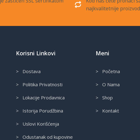
je zaštićen SSL sertifikatom
Kod nas ćete pronaći 
najkvalitetnije proizvo
Korisni Linkovi
Meni
> Dostava
> Početna
> Politika Privatnosti
> O Nama
> Lokacije Prodavnica
> Shop
> Istorija Porudžbina
> Kontakt
> Uslovi Korišćenja
> Odustanak od kupovine