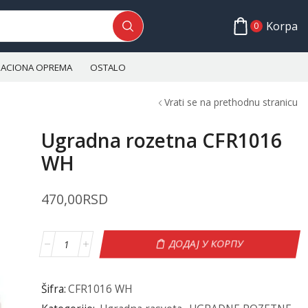
Korpa
0
ALACIONA OPREMA
OSTALO
Vrati se na prethodnu stranicu
Ugradna rozetna CFR1016
WH
470,00
RSD
ДОДАЈ У КОРПУ
Šifra:
CFR1016 WH