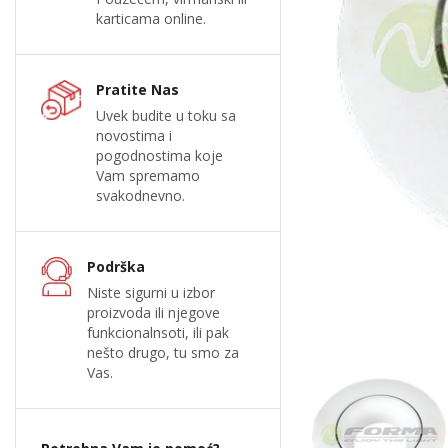
karticama online.
Pratite Nas
Uvek budite u toku sa
novostima i
pogodnostima koje
Vam spremamo
svakodnevno.
Podrška
Niste sigurni u izbor
proizvoda ili njegove
funkcionalnsoti, ili pak
nešto drugo, tu smo za
Vas.