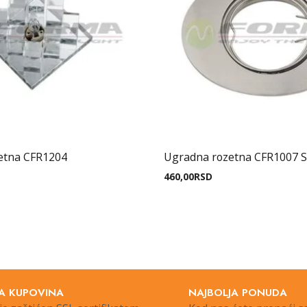
zetna CFR1204
Ugradna rozetna CFR1007 
460,00
RSD
A KUPOVINA
NAJBOLJA PONUDA