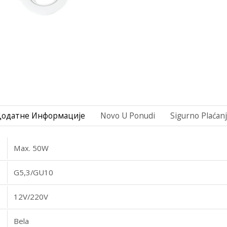
Додатне Информације
Novo U Ponudi
Sigurno Plaćan
Max. 50W
G5,3/GU10
12V/220V
Bela