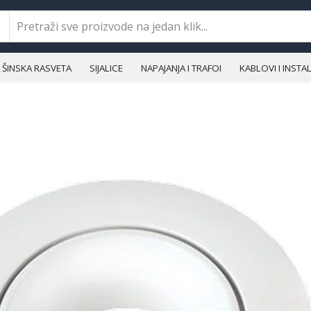
ŠINSKA RASVETA
SIJALICE
NAPAJANJA I TRAFOI
KABLOVI I INST