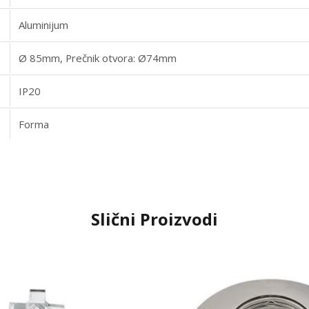
Aluminijum
Ø 85mm, Prečnik otvora: Ø74mm
IP20
Forma
Slični Proizvodi