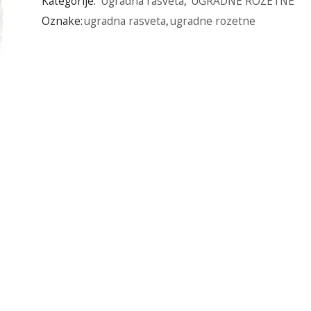
Kategorije:
Ugradna rasveta
,
UGRADNE ROZETNE
Oznake:
ugradna rasveta
,
ugradne rozetne