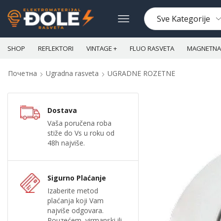
SHOP
REFLEKTORI
VINTAGE +
FLUO RASVETA
MAGNETNA 
Почетна
Ugradna rasveta
UGRADNE ROZETNE
Dostava
Vaša poručena roba
stiže do Vs u roku od
48h najviše.
Sigurno Plaćanje
Izaberite metod
plaćanja koji Vam
najviše odgovara.
Pouzećem, virmanski ili