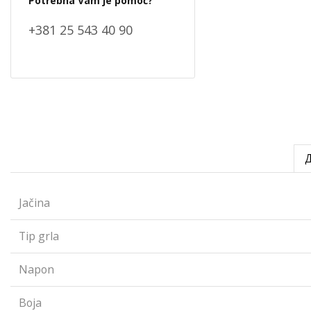
Potrebna Vam je pomoć?
+381 25 543 40 90
Jačina
Tip grla
Napon
Boja