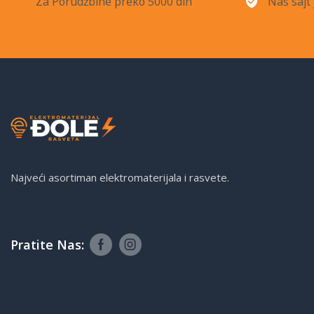
Za Porudžbine preko 5000 din
Naš sajt 
Najveći asortiman elektromaterijala i rasvete.
Pratite Nas: