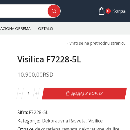
Korpa
0
ALACIONA OPREMA
OSTALO
Vrati se na prethodnu stranicu
Visilica F7228-5L
10.900,00
RSD
ДОДАЈ У КОРПУ
Šifra:
F7228-5L
Kategorije:
Dekorativna Rasveta
,
Visilice
Oznake:
dekorativna rasveta
,
dekorativne visilice
,