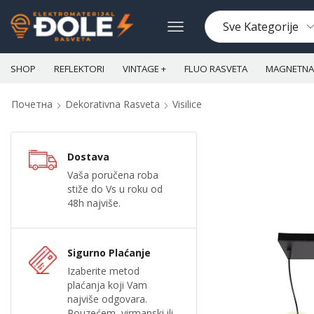
SHOP
REFLEKTORI
VINTAGE +
FLUO RASVETA
MAGNETNA 
Почетна
Dekorativna Rasveta
Visilice
Dostava
Vaša poručena roba
stiže do Vs u roku od
48h najviše.
Sigurno Plaćanje
Izaberite metod
plaćanja koji Vam
najviše odgovara.
Pouzećem, virmanski ili