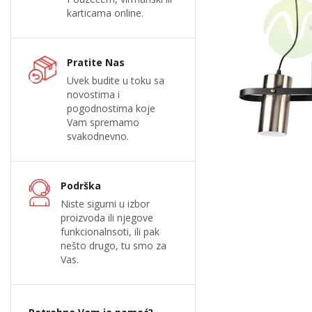
karticama online.
Pratite Nas
Uvek budite u toku sa
novostima i
pogodnostima koje
Vam spremamo
svakodnevno.
Podrška
Niste sigurni u izbor
proizvoda ili njegove
funkcionalnsoti, ili pak
nešto drugo, tu smo za
Vas.