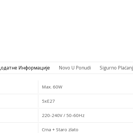
Додатне Информације
Novo U Ponudi
Sigurno Plaćan
Max. 60W
5xE27
220-240V / 50-60Hz
Crna + Staro zlato