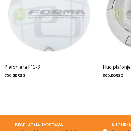
Plafonjera F13-8
Fluo plafonj
750,00
RSD
300,00
RSD
BESPLATNA DOSTAVA
SUGURN