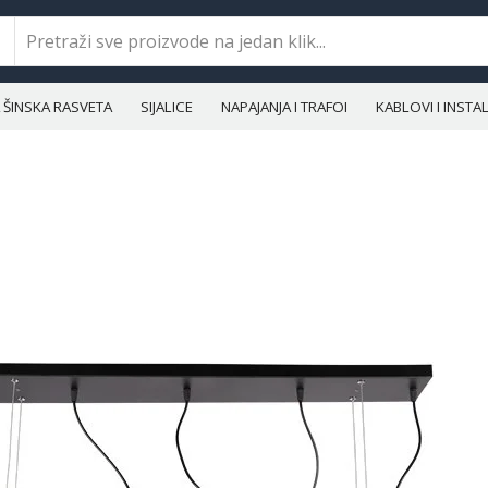
ŠINSKA RASVETA
SIJALICE
NAPAJANJA I TRAFOI
KABLOVI I INST