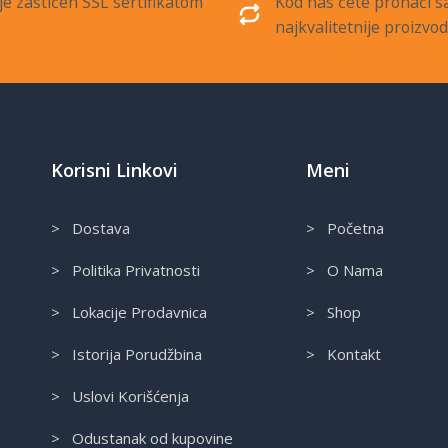
je zaštićen SSL sertifikatom
Kod nas ćete pronaći 
najkvalitetnije proizvo
Korisni Linkovi
Meni
> Dostava
> Početna
> Politika Privatnosti
> O Nama
> Lokacije Prodavnica
> Shop
> Istorija Porudžbina
> Kontakt
> Uslovi Korišćenja
> Odustanak od kupovine