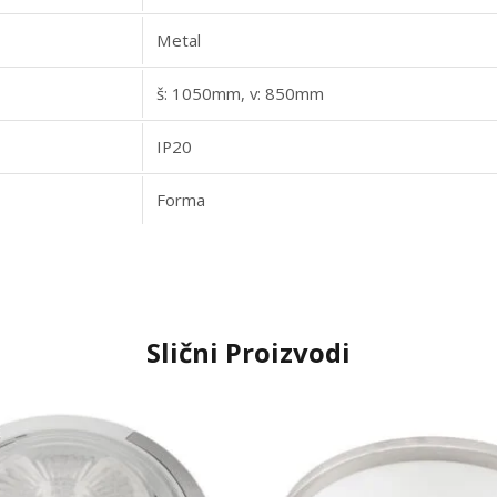
Metal
š: 1050mm, v: 850mm
IP20
Forma
Slični Proizvodi