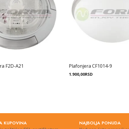
era F2D-A21
Plafonjera CF1014-9
1.900,00
RSD
A KUPOVINA
NAJBOLJA PONUDA