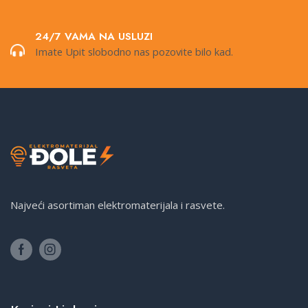
24/7 VAMA NA USLUZI
Imate Upit slobodno nas pozovite bilo kad.
Najveći asortiman elektromaterijala i rasvete.