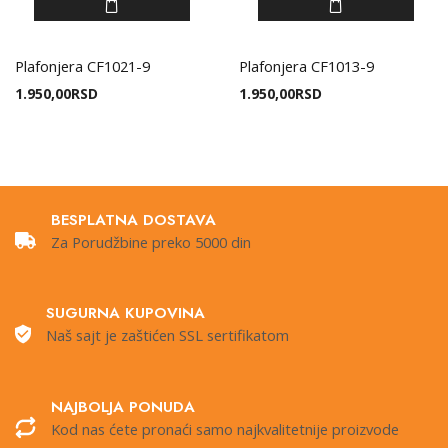
Plafonjera CF1021-9
Plafonjera CF1013-9
1.950,00
RSD
1.950,00
RSD
BESPLATNA DOSTAVA
Za Porudžbine preko 5000 din
SUGURNA KUPOVINA
Naš sajt je zaštićen SSL sertifikatom
NAJBOLJA PONUDA
Kod nas ćete pronaći samo najkvalitetnije proizvode