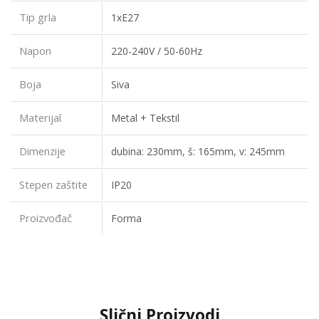
Tip grla
1xE27
Napon
220-240V / 50-60Hz
Boja
Siva
Materijal
Metal + Tekstil
Dimenzije
dubina: 230mm, š: 165mm, v: 245mm
Stepen zaštite
IP20
Proizvođač
Forma
Slični Proizvodi