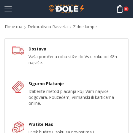
0
Почетна
Dekorativna Rasveta
Zidne lampe
Dostava
Vaša poručena roba stiže do Vs u roku od 48h
najviše.
Sigurno Plaćanje
Izaberite metod plaćanja koji Vam najviše
odgovara. Pouzećem, virmanski ili karticama
online.
Pratite Nas
Uvek budite u toku sa novostima i