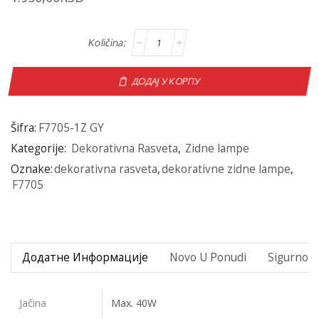
ДОДАЈ У КОРПУ
Šifra:
F7705-1Z GY
Kategorije:
Dekorativna Rasveta
,
Zidne lampe
Oznake:
dekorativna rasveta
,
dekorativne zidne lampe
,
F7705
Додатне Информације
Novo U Ponudi
Sigurno P
Jačina
Max. 40W